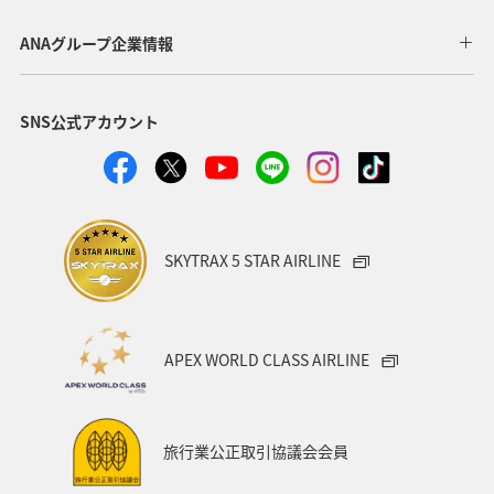
石垣
沖縄
海
タチウオ
秋
ANAグループ企業情報
熊本県
新潟県
電車
関西地方
SNS公式アカウント
ANAグルメマイル
ツアー
歴史・文化・芸術
トラウト
湖
福岡県
青森県
石川県
鹿児島県
東北海道
年末年始
静岡県
SKYTRAX 5 STAR AIRLINE
APEX WORLD CLASS AIRLINE
旅行業公正取引協議会会員