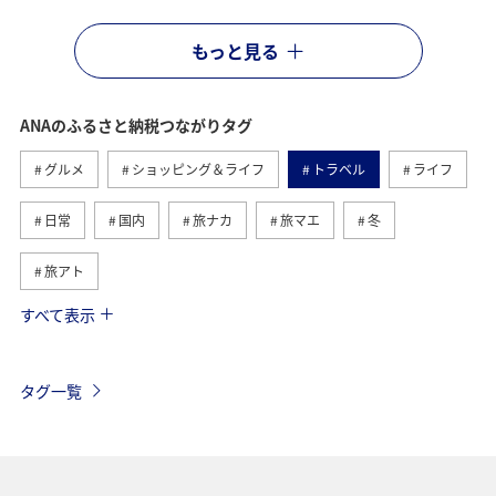
もっと見る
ANAのふるさと納税つながりタグ
グルメ
ショッピング＆ライフ
トラベル
ライフ
日常
国内
旅ナカ
旅マエ
冬
旅アト
すべて表示
関東・甲信越地方
ANA釣り倶楽部
釣り
自然・植物
冬のふるさと納税
北海道
九州地方
タグ一覧
温泉
大分県
ホテル
夏
兵庫県
三重県
栃木県
アクティビティ
飛行機