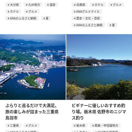
大分県
九州地方
温泉
兵庫県
ホテル
グルメ
ホテル
グルメ
ANAグルメマイル
ANAのふるさと納税
夏
歴史・文化・芸術
ANAのふるさと納税
夏
ぶらりと巡るだけで大満足。
ビギナーに優しいおすすめ釣
旅の楽しみが詰まった三重県
り場。栃木県 佐野市のニジマ
鳥羽市
ス釣り
三重県
グルメ
栃木県
関東・甲信越地方