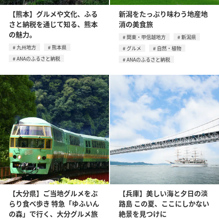
【熊本】グルメや文化、ふる
新潟をたっぷり味わう地産地
さと納税を通じて知る、熊本
消の美食旅
の魅力。
関東・甲信越地方
新潟県
九州地方
熊本県
グルメ
自然・植物
ANAのふるさと納税
ANAのふるさと納税
【大分県】ご当地グルメをぶ
【兵庫】美しい海と夕日の淡
らり食べ歩き 特急「ゆふいん
路島 この夏、ここにしかない
の森」で行く、大分グルメ旅
絶景を見つけに