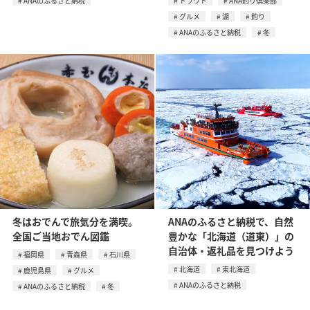
ANAのふるさと納税
トラウト
ANA釣り倶楽部
グルメ
湖
釣り
ANAのふるさと納税
冬
冬はおでんで旅気分を満喫。
ANAのふるさと納税で、自然
全国ご当地おでん図鑑
豊かな「北海道（道東）」の
自治体・返礼品を見つけよう
福岡県
青森県
石川県
北海道
東北海道
鹿児島県
グルメ
ANAのふるさと納税
ANAのふるさと納税
冬