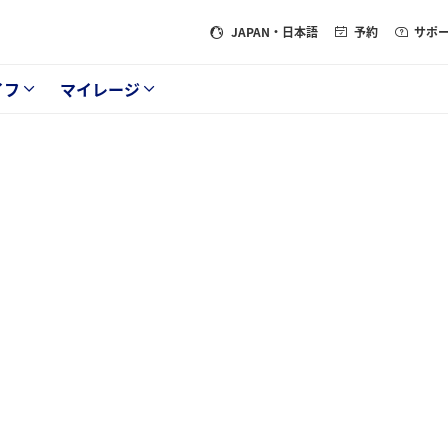
JAPAN
・日本語
予約
サポ
イフ
マイレージ