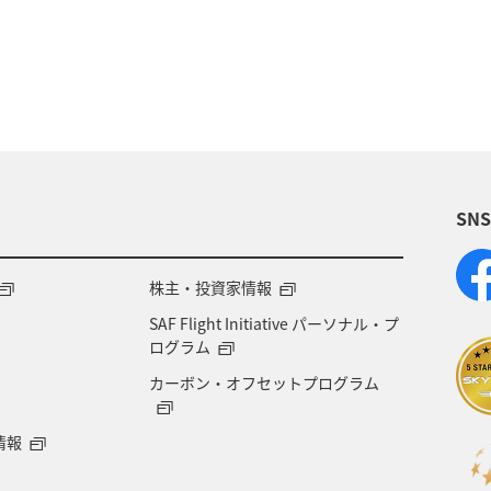
県
三重県
栃木県
アクティビティ
飛行
潟県
電車
関西地方
ANAグルメマイル
森県
石川県
鹿児島県
東北海道
年末年
SN
株主・投資家情報
SAF Flight Initiative パーソナル・プ
ログラム
カーボン・オフセットプログラム
情報