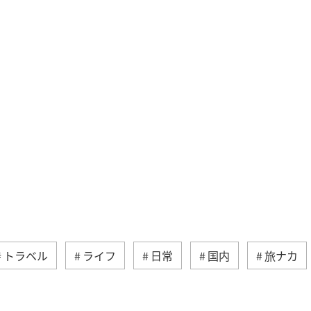
トラベル
ライフ
日常
国内
旅ナカ
釣り
自然・植物
冬のふるさと納税
北