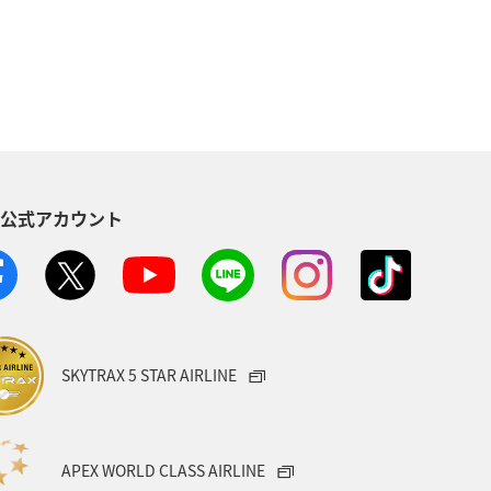
機
石垣
沖縄
海
ツアー
歴史・文化・芸術
始
静岡県
S公式アカウント
SKYTRAX 5 STAR AIRLINE
APEX WORLD CLASS AIRLINE