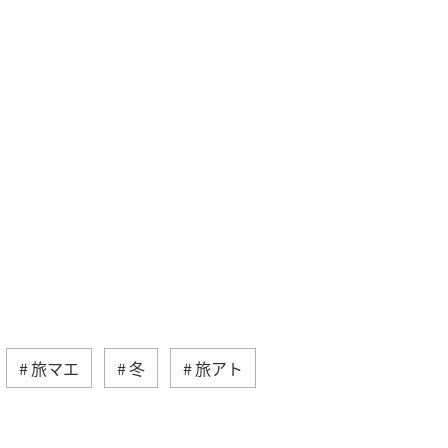
旅マエ
冬
旅アト
海道
九州地方
温泉