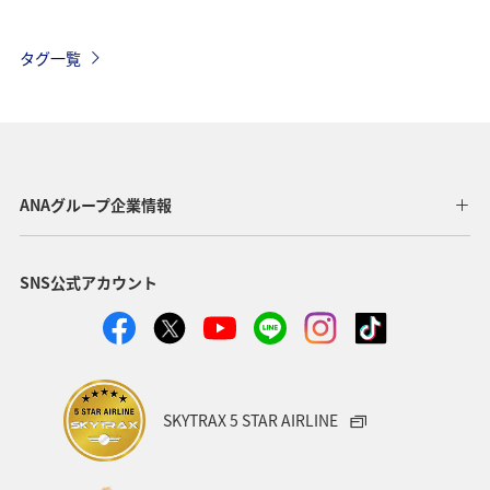
自然・植物
冬のふるさと納税
北海道
九州地方
タグ一覧
温泉
大分県
ホテル
夏
兵庫県
三重県
栃木県
アクティビティ
飛行機
石垣
沖縄
海
タチウオ
秋
ANAグループ企業情報
熊本県
新潟県
電車
関西地方
SNS公式アカウント
ANAグルメマイル
ツアー
歴史・文化・芸術
トラウト
湖
福岡県
青森県
石川県
鹿児島県
東北海道
年末年始
静岡県
SKYTRAX 5 STAR AIRLINE