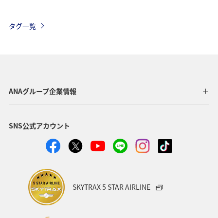
自然・植物
冬のふるさと納税
北海道
九州地方
タグ一覧
温泉
大分県
ホテル
夏
兵庫県
三重県
栃木県
アクティビティ
飛行機
石垣
沖縄
海
タチウオ
秋
ANAグループ企業情報
熊本県
新潟県
電車
関西地方
SNS公式アカウント
ANAグルメマイル
ツアー
歴史・文化・芸術
トラウト
湖
福岡県
青森県
石川県
鹿児島県
東北海道
年末年始
静岡県
SKYTRAX 5 STAR AIRLINE