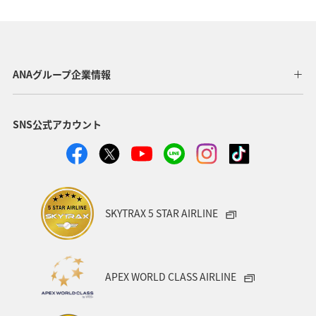
温泉
大分県
ホテル
夏
兵庫県
三重県
栃木県
アクティビティ
飛行機
石垣
沖縄
海
タチウオ
秋
ANAグループ企業情報
熊本県
新潟県
電車
関西地方
SNS公式アカウント
ANAグルメマイル
ツアー
歴史・文化・芸術
トラウト
湖
福岡県
青森県
石川県
鹿児島県
東北海道
年末年始
静岡県
SKYTRAX 5 STAR AIRLINE
APEX WORLD CLASS AIRLINE