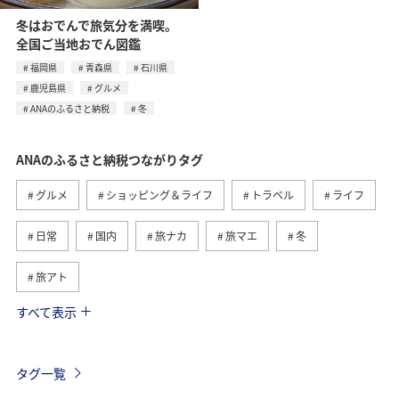
冬はおでんで旅気分を満喫。
全国ご当地おでん図鑑
福岡県
青森県
石川県
鹿児島県
グルメ
ANAのふるさと納税
冬
ANAのふるさと納税つながりタグ
グルメ
ショッピング＆ライフ
トラベル
ライフ
日常
国内
旅ナカ
旅マエ
冬
旅アト
すべて表示
関東・甲信越地方
ANA釣り倶楽部
釣り
自然・植物
冬のふるさと納税
北海道
九州地方
タグ一覧