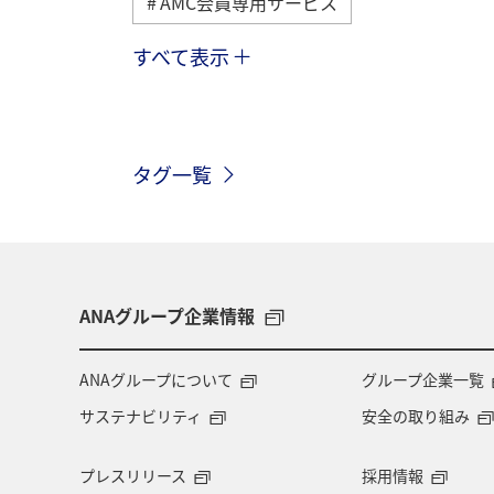
AMC会員専用サービス
すべて表示
冬
歴史・文化・芸術
夏
ANAカード
日常
アマゴ
タグ一覧
沖縄
札幌
北海道
福井
編集長のおすすめ
ANAグループ企業情報
ANAグループについて
グループ企業一覧
サステナビリティ
安全の取り組み
プレスリリース
採用情報