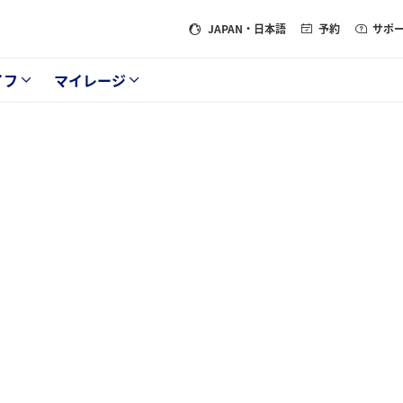
JAPAN
・日本語
予約
サポ
イフ
マイレージ