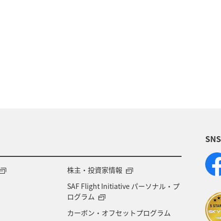
兵庫県
神奈川県
ANAマイレージクラブ
岐
川
アユ
ホテル
関西地方
ツアー
県
秋田県
茨城県
鳥取県
東京都
SN
株主・投資家情報
SAF Flight Initiative パーソナル・プ
ログラム
カーボン・オフセットプログラム