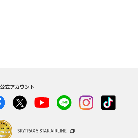
阜県
名古屋
静岡県
海
ANAのふるさと納税
愛知県
帰省
夜景
関東・甲信越地方
S公式アカウント
SKYTRAX 5 STAR AIRLINE