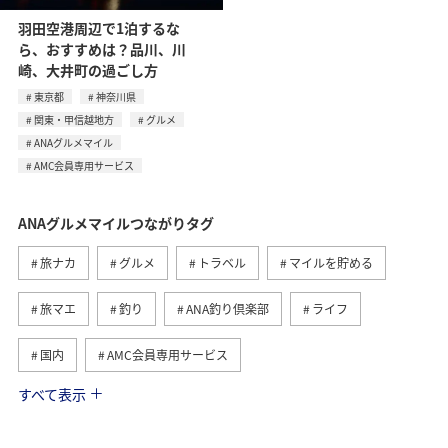
羽田空港周辺で1泊するな
ら、おすすめは？品川、川
崎、大井町の過ごし方
東京都
神奈川県
関東・甲信越地方
グルメ
ANAグルメマイル
AMC会員専用サービス
ANAグルメマイルつながりタグ
旅ナカ
グルメ
トラベル
マイルを貯める
旅マエ
釣り
ANA釣り倶楽部
ライフ
国内
AMC会員専用サービス
すべて表示
冬
歴史・文化・芸術
夏
兵庫県
神奈川県
ANAマイレージクラブ
岐阜県
名古屋