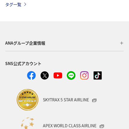
タグ一覧
静岡県
海
ANAカード
日常
アマゴ
川
アユ
ホテル
関西地方
ツアー
ANAのふるさと納税
愛知県
沖縄
札幌
ANAグループ企業情報
北海道
福井県
秋田県
茨城県
鳥取県
SNS公式アカウント
東京都
帰省
夜景
関東・甲信越地方
編集長のおすすめ
SKYTRAX 5 STAR AIRLINE
APEX WORLD CLASS AIRLINE