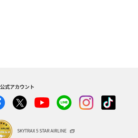
阜県
名古屋
静岡県
海
ANAのふるさと納税
愛知県
帰省
夜景
関東・甲信越地方
S公式アカウント
SKYTRAX 5 STAR AIRLINE