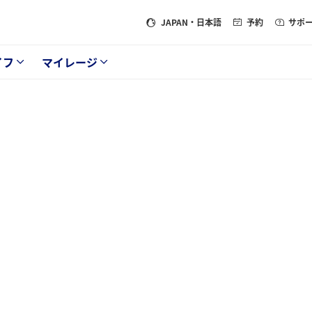
JAPAN
・日本語
予約
サポ
イフ
マイレージ