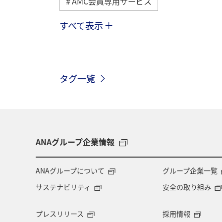
AMC会員専用サービス
すべて表示
冬
歴史・文化・芸術
夏
ANAカード
日常
アマゴ
タグ一覧
沖縄
札幌
北海道
福井
編集長のおすすめ
ANAグループ企業情報
ANAグループについて
グループ企業一覧
サステナビリティ
安全の取り組み
プレスリリース
採用情報