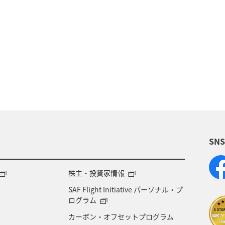
兵庫県
神奈川県
ANAマイレージクラブ
岐
川
アユ
ホテル
関西地方
ツアー
県
秋田県
茨城県
鳥取県
東京都
SN
株主・投資家情報
SAF Flight Initiative パーソナル・プ
ログラム
カーボン・オフセットプログラム