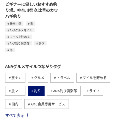
ビギナーに優しいおすすめ釣
り場。神奈川県 久比里のカワ
ハギ釣り
神奈川県
海
ANAグルメマイル
マイルを貯める
ANA釣り倶楽部
釣り
冬
ANAグルメマイルつながりタグ
旅ナカ
グルメ
トラベル
マイルを貯める
旅マエ
釣り
ANA釣り倶楽部
ライフ
国内
AMC会員専用サービス
すべて表示
冬
歴史・文化・芸術
夏
兵庫県