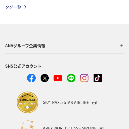
神奈川県
ANAマイレージクラブ
岐阜県
名古屋
タグ一覧
静岡県
海
ANAカード
日常
アマゴ
川
アユ
ホテル
関西地方
ツアー
ANAのふるさと納税
愛知県
沖縄
札幌
ANAグループ企業情報
北海道
福井県
秋田県
茨城県
鳥取県
SNS公式アカウント
東京都
帰省
夜景
関東・甲信越地方
編集長のおすすめ
SKYTRAX 5 STAR AIRLINE
APEX WORLD CLASS AIRLINE