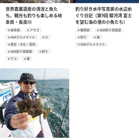
世界農業遺産の清流と魚た
釣り好き水中写真家の水辺め
ち。観光も釣りも楽しめる岐
ぐり日記（第9回 駿河湾 富士
阜県・長良川
を望む海の港の小魚たち）
岐阜県
アマゴ
静岡県
ANA釣り倶楽部
ANAグルメマイル
川
釣り
海
歴史・文化・芸術
ANAグルメマイル
ANA釣り倶楽部
釣り
アユ
夏