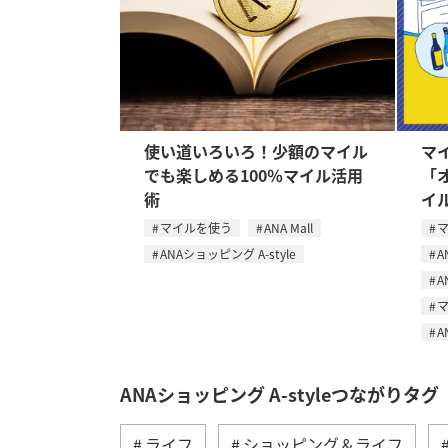
使い道いろいろ！少額のマイル
マ
でも楽しめる100％マイル活用
「
術
イ
マイルを使う
ANA Mall
ANAショッピング A-style
A
A
A
ANAショッピング A-styleつながりタグ
ライフ
ショッピング＆ライフ