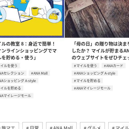
イルの教室 8：身近で簡単！
「母の日」の贈り物は決ま
オンラインショッピングでマ
したか？ マイルが貯まるAN
ルを貯める・使う」
のウェブサイトをぜひチェ
マイルを使う
マイルを使う
ANAカード
NAセレクション
ANA Mall
ANAショッピング A-style
NAショッピング A-style
マイルを貯める
マイルを貯める
ANAマイレージモール
NAマイレージモール
旅マエ
日常
ANA Mall
グルメ
マイ