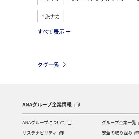
旅ナカ
すべて表示
マイルを使う
ANAマイレージモー
ハワイ
自然・植物
アクティ
タグ一覧
ツアー
海外
東京都
熊
お祭り・イベント
カップル
関東・甲信越地方
夏
イタリ
ANAグループ企業情報
ANAの取り組み（サステナブル、社会貢
ANAグループについて
グループ企業一覧
サステナビリティ
安全の取り組み