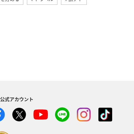
ANA CA's Note
A-style秋特集
県
ゴルフ
マイルの教室
米
沖縄
歴史・文化・芸術
ANAのオンラインショップ
S公式アカウント