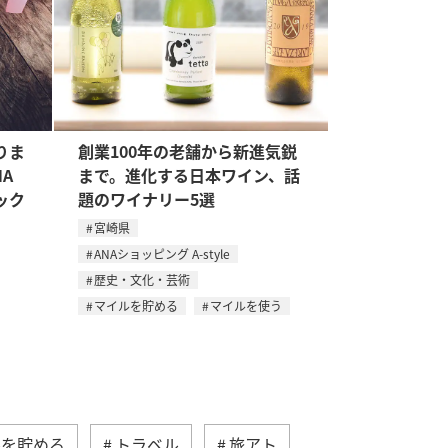
りま
創業100年の老舗から新進気鋭
A
まで。進化する日本ワイン、話
ック
題のワイナリー5選
宮崎県
ANAショッピング A-style
歴史・文化・芸術
マイルを貯める
マイルを使う
ルを貯める
トラベル
旅アト