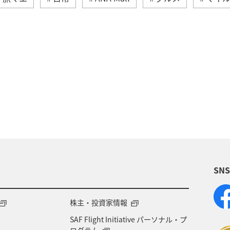
ル
国内
ワイン
ANAマイレージクラブ
ビティ
宮崎県
ANAカード
北海道
山形
本県
群馬県
記念日
アメリカ・カナダ・中南
飛行機
帰省
年末年始
ANAセレクション
SN
ア
オーストラリア
フランス
東北地方
献）
編集長のおすすめ
機内
株主・投資家情報
SAF Flight Initiative パーソナル・プ
ログラム