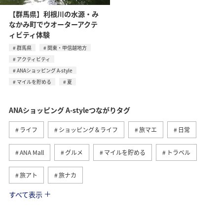
【群馬県】利根川の水源・み
なかみ町でウオーターアクテ
ィビティ体験
群馬県
関東・甲信越地方
アクティビティ
ANAショッピング A-style
マイルを貯める
夏
ANAショッピング A-styleつながりタグ
ライフ
ショッピング＆ライフ
旅マエ
日常
ANA Mall
グルメ
マイルを貯める
トラベル
旅アト
旅ナカ
すべて表示
マイルを使う
ANAマイレージモール
国内
ワイン
ANAマイレージクラブ
ANA CA's Note