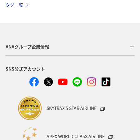
タグ一覧
A-style秋特集
ハワイ
自然・植物
アクティビティ
宮崎県
ANAカード
北海道
山形県
ゴルフ
マイルの教室
ツアー
ANAグループ企業情報
海外
東京都
熊本県
群馬県
記念日
SNS公式アカウント
アメリカ・カナダ・中南米
沖縄
歴史・文化・芸術
お祭り・イベント
カップル
飛行機
帰省
年末年始
ANAセレクション
SKYTRAX 5 STAR AIRLINE
ANAのオンラインショップ
関東・甲信越地方
夏
イタリア
オーストラリア
フランス
東北地方
APEX WORLD CLASS AIRLINE