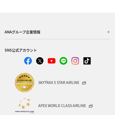
A-style秋特集
ハワイ
自然・植物
アクティビティ
宮崎県
ANAカード
北海道
山形県
ゴルフ
マイルの教室
ツアー
ANAグループ企業情報
海外
東京都
熊本県
群馬県
記念日
SNS公式アカウント
アメリカ・カナダ・中南米
沖縄
歴史・文化・芸術
お祭り・イベント
カップル
飛行機
帰省
年末年始
ANAセレクション
SKYTRAX 5 STAR AIRLINE
ANAのオンラインショップ
関東・甲信越地方
夏
イタリア
オーストラリア
フランス
東北地方
APEX WORLD CLASS AIRLINE
ANAの取り組み（サステナブル、社会貢献）