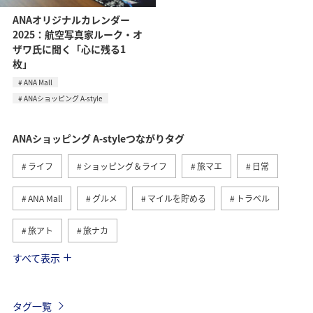
ANAオリジナルカレンダー
2025：航空写真家ルーク・オ
ザワ氏に聞く「心に残る1
枚」
ANA Mall
ANAショッピング A-style
ANAショッピング A-styleつながりタグ
ライフ
ショッピング＆ライフ
旅マエ
日常
ANA Mall
グルメ
マイルを貯める
トラベル
旅アト
旅ナカ
すべて表示
マイルを使う
ANAマイレージモール
国内
ワイン
ANAマイレージクラブ
ANA CA's Note
タグ一覧