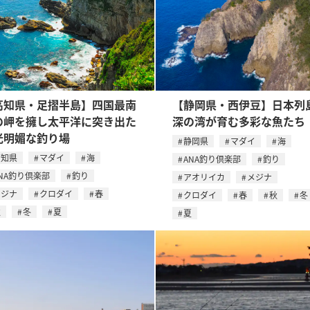
高知県・足摺半島】四国最南
【静岡県・西伊豆】日本列
の岬を擁し太平洋に突き出た
深の湾が育む多彩な魚たち
光明媚な釣り場
静岡県
マダイ
海
高知県
マダイ
海
ANA釣り倶楽部
釣り
NA釣り倶楽部
釣り
アオリイカ
メジナ
メジナ
クロダイ
春
クロダイ
春
秋
冬
秋
冬
夏
夏