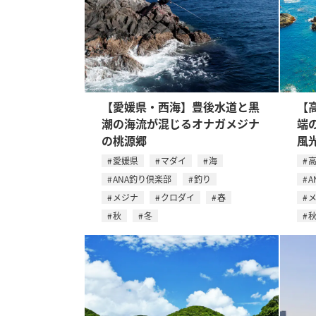
【愛媛県・西海】豊後水道と黒
【
潮の海流が混じるオナガメジナ
端
の桃源郷
風
愛媛県
マダイ
海
ANA釣り倶楽部
釣り
A
メジナ
クロダイ
春
秋
冬