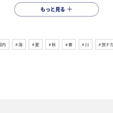
もっと見る
国内
海
夏
秋
春
川
旅ナ
トラウト
沖縄
ヤマメ
ワカサギ
マ
崎県
神奈川県
高知県
鹿児島県
アクテ
ライフ
岐阜県
千葉県
クロダイ
福岡
福島県
宮崎県
兵庫県
群馬県
九州地