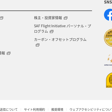
SN
賀県
福井県
マアジ
宮城県
青森県
徳島県
タチウオ
ANAグルメマイル
西表島
株主・投資家情報
SAF Flight Initiative パーソナル・プ
愛知県
島根県
中国地方
ブリ
佐賀県
ログラム
カーボン・オフセットプログラム
山口県
石垣
沖縄県
宮古島
新潟県
情報
富山県
歴史・文化・芸術
世界遺産
京都府
洞爺湖
タイ
バンコク
アメリカ・カナ
ニュージーランド
知床
釧路
バンクーバ
ピング＆ライフ
伊豆
東北海道
秋のアクティ
送信について
サイト利用規約
推奨環境
ウェブアクセシビリティについ