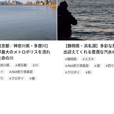
東京都／神奈川県・多摩川】
【静岡県・浜名湖】多彩な
界最大のメトロポリスを流れ
出迎えてくれる豊潤な汽水
生命の川
静岡県
スズキ
神奈川県
東京都
川
ANA釣り倶楽部
湖
釣り
コイ
ANA釣り倶楽部
クロダイ
秋
釣り
クロダイ
春