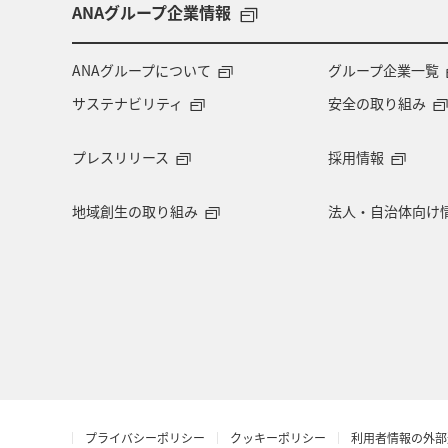
趣味
ロウニンアジ（GT）
滋
ANAグループ企業情報
コイ
四国地方
東海地方
ANAグループについて
グループ企業一覧
サステナビリティ
安全の取り組み
岩手県
山梨県
北陸地方
プレスリリース
採用情報
自然・植物
鳥取県
埼玉県
地域創生の取り組み
法人・自治体向け
旅アト
大阪府
南伊豆
ワーケーション
広島県
仙台
メキシコ
ハワイ
ホノルル
神戸
マリンスポーツ
ショッ
プライバシーポリシー
クッキーポリシー
利用者情報の外部