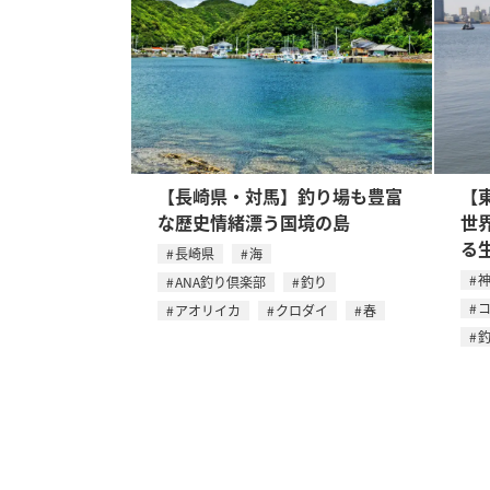
【長崎県・対馬】釣り場も豊富
【
な歴史情緒漂う国境の島
世
る
長崎県
海
ANA釣り倶楽部
釣り
アオリイカ
クロダイ
春