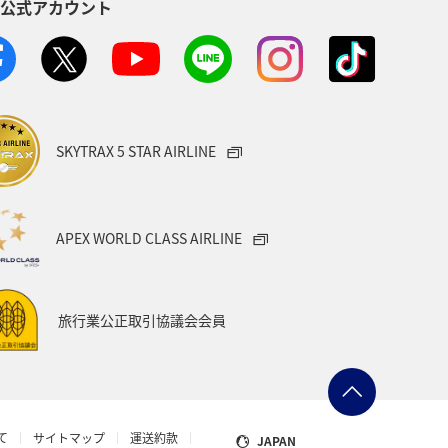
S公式アカウント
八丈島
茨城県
イシダイ
山形県
スズキ
熊本県
ANAのふるさと納税
SKYTRAX 5 STAR AIRLINE
フナ
石川県
カナダ
三重県
マイルを貯める
APEX WORLD CLASS AIRLINE
ダ・中南米
イギリス
韓国
旅行業公正取引協議会会員
ー
日光
オーストラリア
ビティ
て
サイトマップ
運送約款
JAPAN