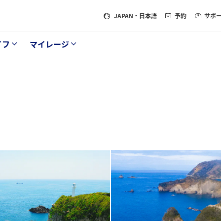
JAPAN
・日本語
予約
サポ
イフ
マイレージ