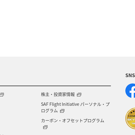
トラウト
沖縄
ヤマメ
ワカサギ
マ
崎県
神奈川県
高知県
鹿児島県
アクテ
ライフ
岐阜県
千葉県
クロダイ
福岡
福島県
宮崎県
兵庫県
群馬県
九州地
SN
賀県
福井県
マアジ
宮城県
青森県
徳島県
タチウオ
ANAグルメマイル
西表島
株主・投資家情報
SAF Flight Initiative パーソナル・プ
愛知県
島根県
中国地方
ブリ
佐賀県
ログラム
カーボン・オフセットプログラム
山口県
石垣
沖縄県
宮古島
新潟県