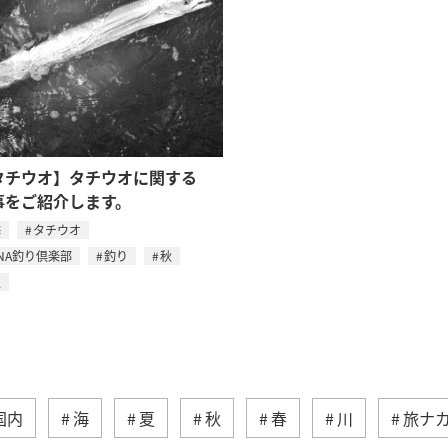
タチウオ】タチウオに関する
事をご紹介します。
海
タチウオ
NA釣り倶楽部
釣り
秋
夏
国内
海
夏
秋
春
川
旅ナ