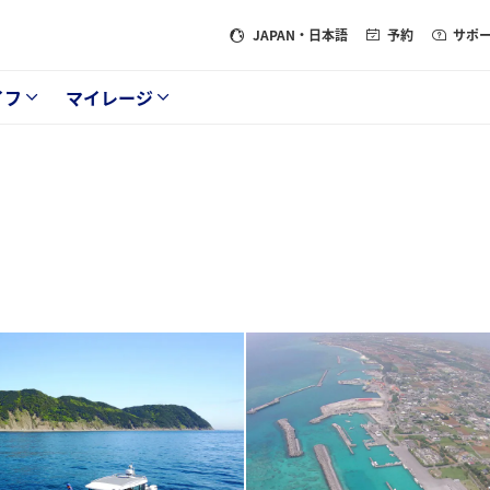
JAPAN
・日本語
予約
サポ
イフ
マイレージ