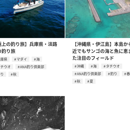
極上の釣り旅】兵庫県・淡路
【沖縄県・伊江島】本島か
の釣り旅
近でもサンゴの海と魚に恵
た注目のフィールド
兵庫県
マダイ
海
沖縄
海
タチウオ
タチウオ
ANA釣り倶楽部
ANA釣り倶楽部
釣り
春
釣り
秋
秋
夏