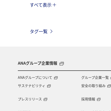
すべて表示
冬
湖
北海道
アユ
イワナ
栃木県
海外
長
タグ一覧
和歌山県
長野県
メジナ
グルメ
関西地方
大分県
趣味
ロウニンアジ（GT）
滋
ANAグループ企業情報
コイ
四国地方
東海地方
ANAグループについて
グループ企業一覧
サステナビリティ
安全の取り組み
岩手県
山梨県
北陸地方
プレスリリース
採用情報
自然・植物
鳥取県
埼玉県