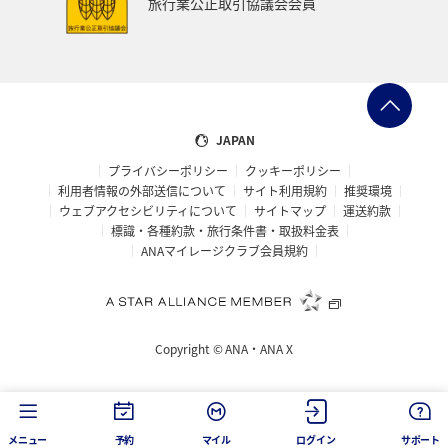
旅行業公正取引協議会会員
西表島
山形県
スズキ
熊本県
岩手県
山梨県
北陸地方
愛知県
島根県
中国地方
ブリ
佐賀県
ANAのふるさと納税
JAPAN
プライバシーポリシー
クッキーポリシー
自然・植物
鳥取県
埼玉県
山口県
石垣
利用者情報の外部送信について
サイト利用規約
推奨環境
ウェブアクセシビリティについて
サイトマップ
運送約款
沖縄県
宮古島
新潟県
フナ
石川県
標識・各種約款・旅行条件書・取扱料金表
ANAマイレージクラブ会員規約
カナダ
旅アト
大阪府
南伊豆
富山県
歴史・文化・芸術
世界遺産
京都府
三重県
Copyright ©
ANA・ANA X
マイルを貯める
ワーケーション
広島県
仙台
洞爺湖
タイ
バンコク
メニュー
予約
マイル
ログイン
サポート
アメリカ・カナダ・中南米
イギリス
韓国