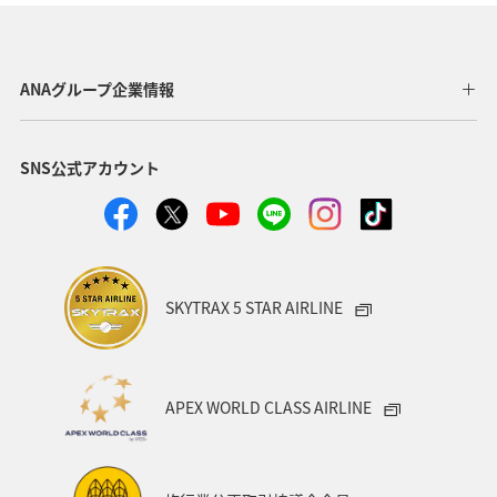
長崎県
神奈川県
高知県
鹿児島県
アクティビティ
東京都
アマゴ
和歌山県
ANAグループ企業情報
長野県
メジナ
ライフ
岐阜県
千葉県
SNS公式アカウント
クロダイ
福岡県
関東・甲信越地方
秋田県
グルメ
関西地方
大分県
福島県
宮崎県
兵庫県
群馬県
九州地方
東北地方
SKYTRAX 5 STAR AIRLINE
愛媛県
趣味
ロウニンアジ（GT）
滋賀県
福井県
マアジ
宮城県
青森県
八丈島
APEX WORLD CLASS AIRLINE
茨城県
イシダイ
コイ
四国地方
東海地方
徳島県
タチウオ
ANAグルメマイル