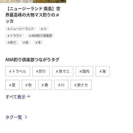
【ニュージーランド 南島】世
界最高峰の大物マス釣りのメ
ッカ
ニュージーランド
川
トラウト
ANA釣り倶楽部
釣り
秋
冬
ANA釣り倶楽部つながりタグ
トラベル
釣り
旅マエ
国内
海
夏
秋
春
川
旅ナカ
すべて表示
冬
湖
北海道
アユ
トラウト
沖縄
ヤマメ
ワカサギ
マダイ
タグ一覧
アオリイカ
静岡県
イワナ
栃木県
海外