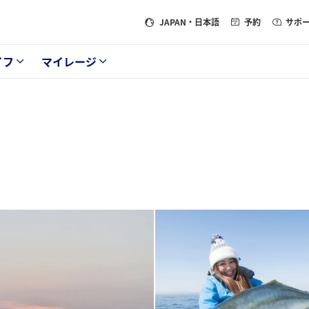
JAPAN
・日本語
予約
サポ
イフ
マイレージ