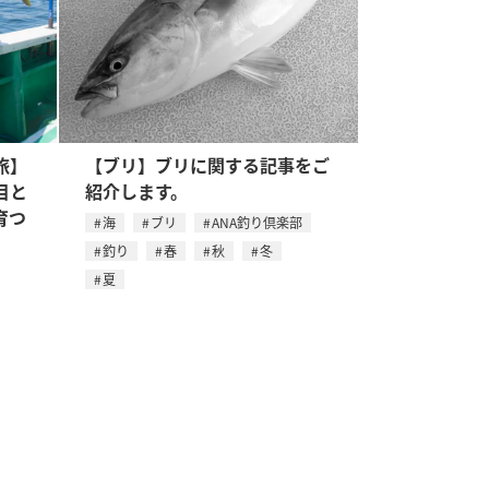
旅】
【ブリ】ブリに関する記事をご
目と
紹介します。
育つ
海
ブリ
ANA釣り倶楽部
釣り
春
秋
冬
夏