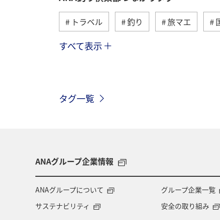
トラベル
釣り
旅マエ
すべて表示
冬
湖
北海道
アユ
イワナ
栃木県
海外
長
タグ一覧
和歌山県
長野県
メジナ
グルメ
関西地方
大分県
趣味
ロウニンアジ（GT）
滋
ANAグループ企業情報
コイ
四国地方
東海地方
ANAグループについて
グループ企業一覧
サステナビリティ
安全の取り組み
熊本県
山梨県
北陸地方