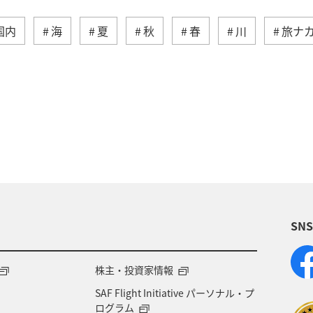
国内
海
夏
秋
春
川
旅ナ
トラウト
沖縄
ヤマメ
ワカサギ
マ
崎県
神奈川県
高知県
鹿児島県
アクテ
ライフ
岐阜県
千葉県
クロダイ
福岡
福島県
宮崎県
兵庫県
群馬県
九州地
SN
賀県
福井県
マアジ
宮城県
青森県
徳島県
タチウオ
ANAグルメマイル
西表島
株主・投資家情報
SAF Flight Initiative パーソナル・プ
愛知県
島根県
中国地方
ブリ
佐賀県
ログラム