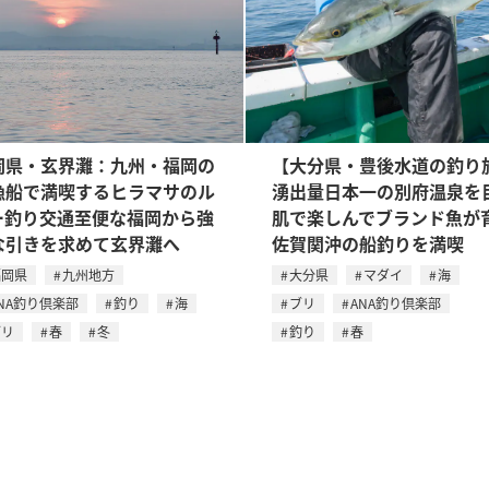
岡県・玄界灘：九州・福岡の
【大分県・豊後水道の釣り
漁船で満喫するヒラマサのル
湧出量日本一の別府温泉を
ー釣り交通至便な福岡から強
肌で楽しんでブランド魚が
な引きを求めて玄界灘へ
佐賀関沖の船釣りを満喫
福岡県
九州地方
大分県
マダイ
海
NA釣り倶楽部
釣り
海
ブリ
ANA釣り倶楽部
ブリ
春
冬
釣り
春