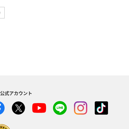
カ
ダイ
アオリイカ
静岡県
ィビティ
東京都
アマゴ
県
関東・甲信越地方
秋田県
方
東北地方
愛媛県
S公式アカウント
八丈島
茨城県
イシダイ
山形県
スズキ
岩手県
ANAのふるさと納税