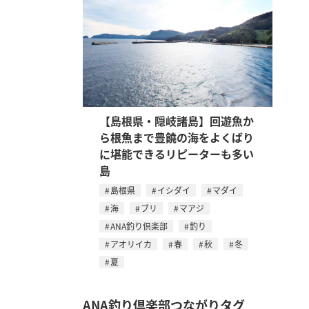
【島根県・隠岐諸島】回遊魚か
ら根魚まで豊饒の海をよくばり
に堪能できるリピーターも多い
島
島根県
イシダイ
マダイ
海
ブリ
マアジ
ANA釣り倶楽部
釣り
アオリイカ
春
秋
冬
夏
ANA釣り倶楽部つながりタグ