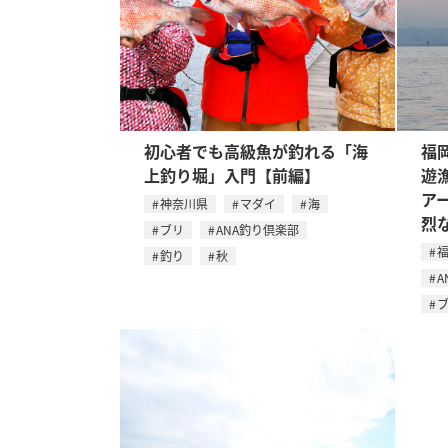
初心者でも高級魚が釣れる「海
福
上釣り堀」入門【前編】
遊
ア
神奈川県
マダイ
海
烈
ブリ
ANA釣り倶楽部
釣り
秋
A