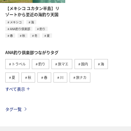
【メキシコ ユカタン半島】リ
ゾートから至近の海釣り天国
メキシコ
海
ANA釣り倶楽部
釣り
春
秋
冬
夏
ANA釣り倶楽部つながりタグ
トラベル
釣り
旅マエ
国内
海
夏
秋
春
川
旅ナカ
すべて表示
冬
湖
北海道
アユ
トラウト
沖縄
ヤマメ
ワカサギ
マダイ
タグ一覧
アオリイカ
静岡県
イワナ
栃木県
海外