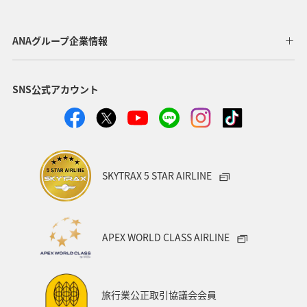
長崎県
神奈川県
高知県
鹿児島県
アクティビティ
東京都
アマゴ
和歌山県
ANAグループ企業情報
長野県
メジナ
ライフ
岐阜県
千葉県
SNS公式アカウント
クロダイ
福岡県
関東・甲信越地方
秋田県
グルメ
関西地方
大分県
福島県
宮崎県
兵庫県
群馬県
九州地方
東北地方
SKYTRAX 5 STAR AIRLINE
愛媛県
趣味
ロウニンアジ（GT）
滋賀県
福井県
マアジ
宮城県
青森県
八丈島
APEX WORLD CLASS AIRLINE
茨城県
イシダイ
コイ
四国地方
東海地方
徳島県
タチウオ
ANAグルメマイル
旅行業公正取引協議会会員