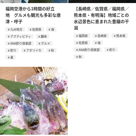
福岡空港から1時間の好立
【長崎県／佐賀県／福岡県／
地 グルメも観光も多彩な唐
熊本県・有明海】地域ごとの
津・呼子
水辺景色に恵まれた豊穣の干
潟
九州地方
佐賀県
海
福岡県
長崎県
熊本県
アクティビティ
趣味
佐賀県
海
ANA釣り倶楽部
グルメ
ANA釣り倶楽部
釣り
釣り
アオリイカ
秋
秋
夏