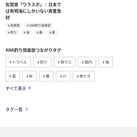
佐賀県「ワラスボ」：日本で
は有明海にしかいない貴重食
材
佐賀県
ANA釣り倶楽部
釣り
海
春
夏
ANA釣り倶楽部つながりタグ
トラベル
釣り
旅マエ
国内
海
夏
秋
春
川
旅ナカ
すべて表示
冬
湖
北海道
アユ
トラウト
沖縄
ヤマメ
ワカサギ
マダイ
タグ一覧
アオリイカ
静岡県
イワナ
栃木県
海外
長崎県
神奈川県
高知県
鹿児島県