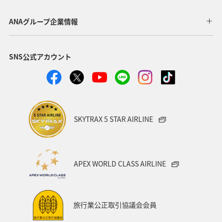
アクティビティ
東京都
アマゴ
和歌山県
ANAグループ企業情報
長野県
メジナ
ライフ
岐阜県
千葉県
SNS公式アカウント
クロダイ
福岡県
関東・甲信越地方
秋田県
グルメ
関西地方
大分県
福島県
宮崎県
兵庫県
群馬県
九州地方
東北地方
SKYTRAX 5 STAR AIRLINE
愛媛県
趣味
ロウニンアジ（GT）
滋賀県
福井県
マアジ
宮城県
青森県
八丈島
APEX WORLD CLASS AIRLINE
茨城県
イシダイ
コイ
四国地方
東海地方
徳島県
タチウオ
ANAグルメマイル
旅行業公正取引協議会会員
西表島
山形県
スズキ
熊本県
岩手県