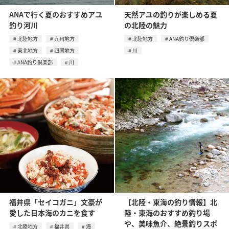
ANAで行く夏のおすすめアユ
天然アユの釣りが楽しめる夏
釣り河川
の北陸の魅力
北陸地方
九州地方
北陸地方
ANA釣り倶楽部
東北地方
四国地方
川
ANA釣り倶楽部
川
福井県「セイコガニ」文豪が
【北陸・東海の釣り情報】北
愛した日本海のカニを食す
陸・東海のおすすめ釣り場
や、美味魚介、絶景釣りスポ
北陸地方
福井県
海