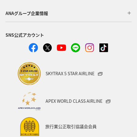
アクティビティ
東京都
アマゴ
和歌山県
ANAグループ企業情報
長野県
メジナ
ライフ
岐阜県
千葉県
SNS公式アカウント
クロダイ
福岡県
関東・甲信越地方
秋田県
グルメ
関西地方
大分県
福島県
宮崎県
兵庫県
群馬県
九州地方
東北地方
SKYTRAX 5 STAR AIRLINE
愛媛県
趣味
ロウニンアジ（GT）
滋賀県
福井県
マアジ
宮城県
青森県
八丈島
APEX WORLD CLASS AIRLINE
茨城県
イシダイ
コイ
四国地方
東海地方
徳島県
タチウオ
ANAグルメマイル
旅行業公正取引協議会会員
西表島
山形県
スズキ
熊本県
岩手県