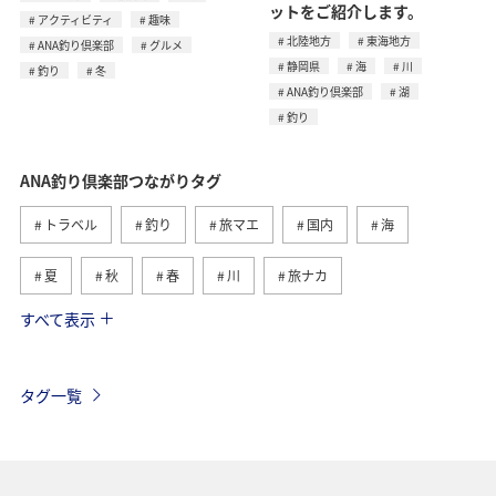
ットをご紹介します。
アクティビティ
趣味
北陸地方
東海地方
ANA釣り倶楽部
グルメ
静岡県
海
川
釣り
冬
ANA釣り倶楽部
湖
釣り
ANA釣り倶楽部つながりタグ
トラベル
釣り
旅マエ
国内
海
夏
秋
春
川
旅ナカ
すべて表示
冬
湖
北海道
アユ
トラウト
沖縄
ヤマメ
ワカサギ
マダイ
タグ一覧
アオリイカ
静岡県
イワナ
栃木県
海外
長崎県
神奈川県
高知県
鹿児島県