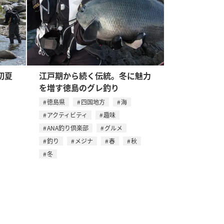
初夏
江戸期から続く伝統。冬に魅力
を増す徳島のグレ釣り
徳島県
四国地方
海
アクティビティ
趣味
ANA釣り倶楽部
グルメ
釣り
メジナ
春
秋
冬