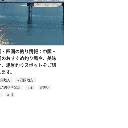
国・四国の釣り情報：中国・
国のおすすめ釣り場や、美味
介、絶景釣りスポットをご紹
します。
中国地方
四国地方
NA釣り倶楽部
湖
釣り
海
川