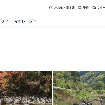
JAPAN
・日本語
予約
サポ
イフ
マイレージ