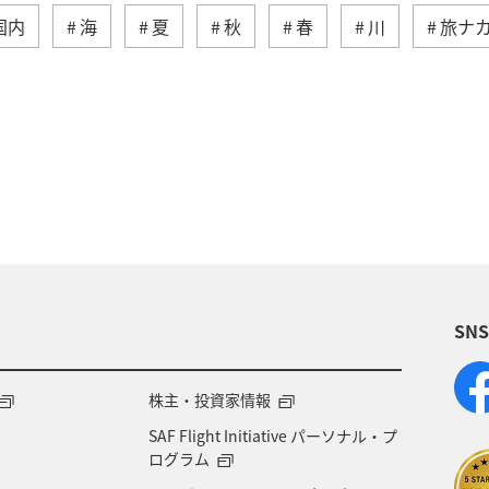
国内
海
夏
秋
春
川
旅ナ
トラウト
沖縄
ヤマメ
ワカサギ
マ
崎県
神奈川県
高知県
鹿児島県
アクテ
ライフ
岐阜県
千葉県
クロダイ
福岡
福島県
宮崎県
兵庫県
群馬県
九州地
SN
賀県
福井県
マアジ
宮城県
青森県
徳島県
タチウオ
ANAグルメマイル
西表島
株主・投資家情報
SAF Flight Initiative パーソナル・プ
愛知県
島根県
中国地方
ブリ
佐賀県
ログラム