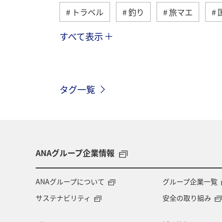
トラベル
釣り
旅マエ
すべて表示
冬
湖
北海道
アユ
イワナ
栃木県
海外
長
タグ一覧
和歌山県
長野県
メジナ
グルメ
関西地方
大分県
趣味
ロウニンアジ（GT）
滋
ANAグループ企業情報
コイ
四国地方
東海地方
ANAグループについて
グループ企業一覧
サステナビリティ
安全の取り組み
岩手県
山梨県
北陸地方