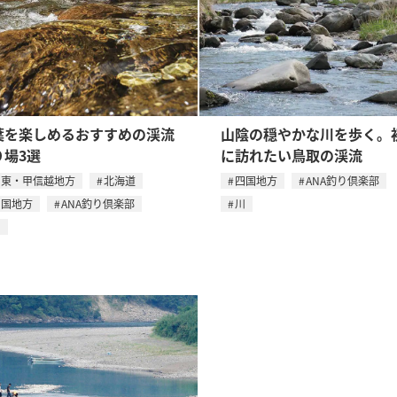
葉を楽しめるおすすめの渓流
山陰の穏やかな川を歩く。
り場3選
に訪れたい鳥取の渓流
関東・甲信越地方
北海道
四国地方
ANA釣り倶楽部
四国地方
ANA釣り倶楽部
川
川