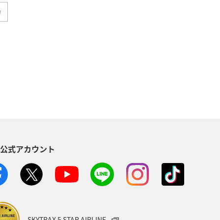
カ
ダイ
アオリイカ
静岡県
ィビティ
東京都
アマゴ
県
関東・甲信越地方
秋田県
方
東北地方
愛媛県
S公式アカウント
八丈島
茨城県
イシダイ
山形県
スズキ
熊本県
ANAのふるさと納税
SKYTRAX 5 STAR AIRLINE