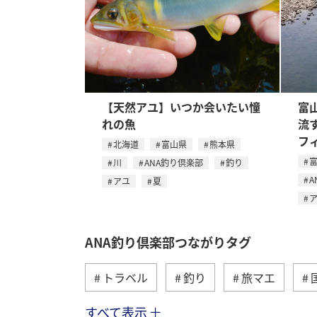
【天然アユ】いつか会いたい憧
富
れの魚
流
フ
北海道
富山県
熊本県
川
ANA釣り倶楽部
釣り
A
アユ
夏
ANA釣り倶楽部つながりタグ
トラベル
釣り
旅マエ
すべて表示
冬
湖
北海道
アユ