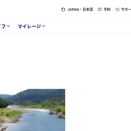
JAPAN
・日本語
予約
サポ
イフ
マイレージ