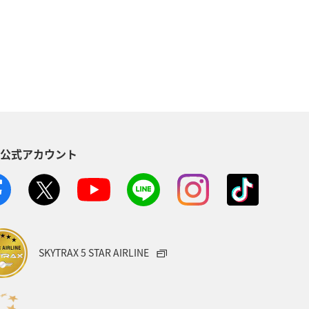
ィビティ
東京都
アマゴ
県
関東・甲信越地方
秋田県
方
東北地方
愛媛県
S公式アカウント
八丈島
茨城県
イシダイ
山形県
スズキ
熊本県
ANAのふるさと納税
SKYTRAX 5 STAR AIRLINE
フナ
石川県
カナダ
三重県
マイルを貯める