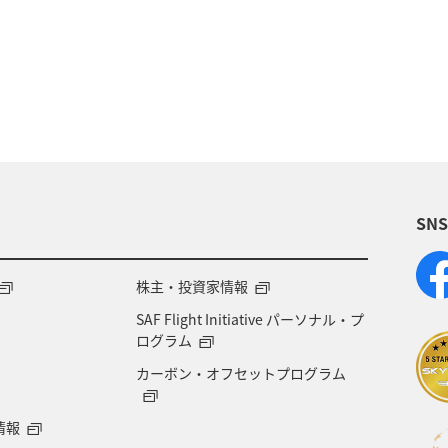
崎県
神奈川県
高知県
鹿児島県
アクテ
ライフ
岐阜県
千葉県
クロダイ
福岡
福島県
宮崎県
兵庫県
群馬県
九州地
SN
賀県
福井県
マアジ
宮城県
青森県
徳島県
タチウオ
ANAグルメマイル
西表島
株主・投資家情報
SAF Flight Initiative パーソナル・プ
愛知県
島根県
中国地方
ブリ
佐賀県
ログラム
カーボン・オフセットプログラム
山口県
石垣
沖縄県
宮古島
新潟県
情報
富山県
歴史・文化・芸術
世界遺産
京都府