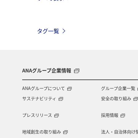
イワナ
栃木県
海外
長
タグ一覧
和歌山県
長野県
メジナ
グルメ
関西地方
大分県
趣味
ロウニンアジ（GT）
滋
ANAグループ企業情報
コイ
四国地方
東海地方
ANAグループについて
グループ企業一覧
サステナビリティ
安全の取り組み
岩手県
山梨県
北陸地方
プレスリリース
採用情報
自然・植物
鳥取県
埼玉県
地域創生の取り組み
法人・自治体向け
旅アト
大阪府
南伊豆