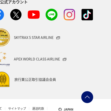
S公式アカウント
八丈島
茨城県
イシダイ
山形県
スズキ
熊本県
ANAのふるさと納税
SKYTRAX 5 STAR AIRLINE
フナ
石川県
カナダ
三重県
マイルを貯める
APEX WORLD CLASS AIRLINE
ニュージーランド
旅行業公正取引協議会会員
オーストラリア
バンクーバー
のアクティビティ
て
サイトマップ
運送約款
JAPAN