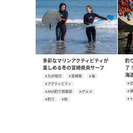
多彩なマリンアクティビティが
釣
楽しめる冬の宮崎県央サーフ
了
海
九州地方
宮崎県
海
アクティビティ
ANA釣り倶楽部
グルメ
釣り
秋