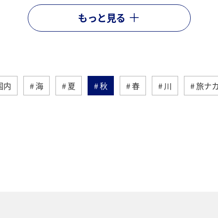
もっと見る
国内
海
夏
秋
春
川
旅ナ
トラウト
沖縄
ヤマメ
ワカサギ
マ
崎県
神奈川県
高知県
鹿児島県
アクテ
ライフ
岐阜県
千葉県
クロダイ
福岡
福島県
宮崎県
兵庫県
群馬県
九州地