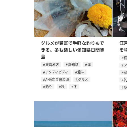
グルメが豊富で手軽な釣りもで
江
きる。冬も楽しい愛知県日間賀
を
島
東海地方
愛知県
海
アクティビティ
趣味
A
ANA釣り倶楽部
グルメ
釣り
秋
冬