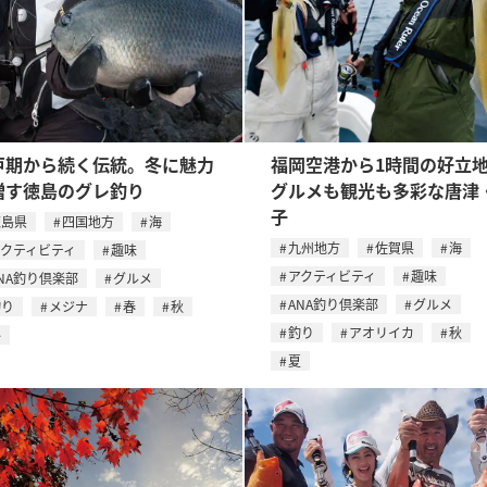
戸期から続く伝統。冬に魅力
福岡空港から1時間の好
増す徳島のグレ釣り
グルメも観光も多彩な唐津
子
徳島県
四国地方
海
九州地方
佐賀県
海
アクティビティ
趣味
アクティビティ
趣味
NA釣り倶楽部
グルメ
ANA釣り倶楽部
グルメ
釣り
メジナ
春
秋
釣り
アオリイカ
秋
冬
夏