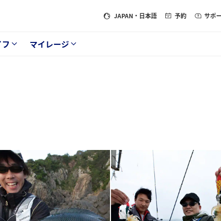
JAPAN
・日本語
予約
サポ
イフ
マイレージ