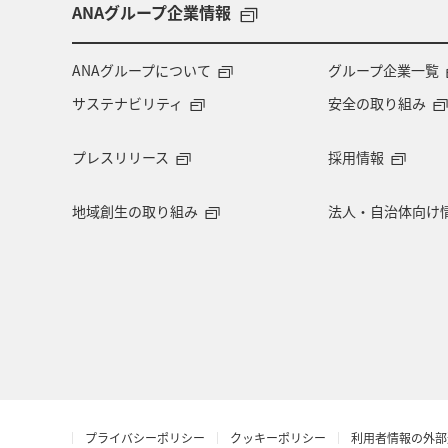
趣味
ロウニンアジ（GT）
滋
ANAグループ企業情報
コイ
四国地方
東海地方
ANAグループについて
グループ企業一覧
サステナビリティ
安全の取り組み
岩手県
山梨県
北陸地方
プレスリリース
採用情報
自然・植物
鳥取県
埼玉県
地域創生の取り組み
法人・自治体向け
旅アト
大阪府
南伊豆
ワーケーション
広島県
仙台
アメリカ・カナダ・中南米
イギリ
日光
神戸
マリンスポーツ
プライバシーポリシー
クッキーポリシー
利用者情報の外部