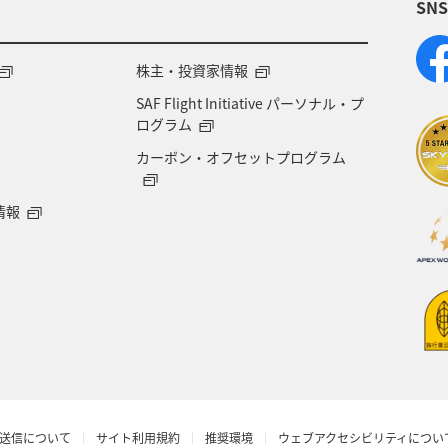
SN
賀県
福井県
マアジ
宮城県
青森県
徳島県
タチウオ
ANAグルメマイル
西表島
株主・投資家情報
SAF Flight Initiative パーソナル・プ
愛知県
島根県
中国地方
ブリ
佐賀県
ログラム
カーボン・オフセットプログラム
山口県
石垣
沖縄県
宮古島
新潟県
情報
富山県
歴史・文化・芸術
世界遺産
京都府
知床
洞爺湖
タイ
バンコク
釧路
ス
韓国
メキシコ
ハワイ
ホノルル
ショッピング＆ライフ
伊豆
東北海道
秋
送信について
サイト利用規約
推奨環境
ウェブアクセシビリティについ