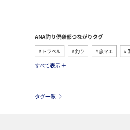
ANA釣り倶楽部つながりタグ
トラベル
釣り
旅マエ
すべて表示
冬
湖
北海道
アユ
イワナ
栃木県
海外
長
タグ一覧
和歌山県
長野県
メジナ
グルメ
関西地方
大分県