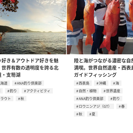
り好き＆アウトドア好きを魅
陸と海がつながる濃密な自
！世界有数の透明度を誇る北
満喫。世界自然遺産・西表
道・支笏湖
ガイドフィッシング
北海道
ANA釣り倶楽部
西表島
沖縄
海
湖
釣り
アクティビティ
自然・植物
世界遺産
トラウト
秋
ANA釣り倶楽部
釣り
ロウニンアジ（GT）
春
秋
夏