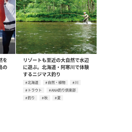
然を
リゾートも至近の大自然で水辺
島の
に遊ぶ。北海道・阿寒川で体験
するニジマス釣り
北海道
自然・植物
川
トラウト
ANA釣り倶楽部
釣り
秋
夏