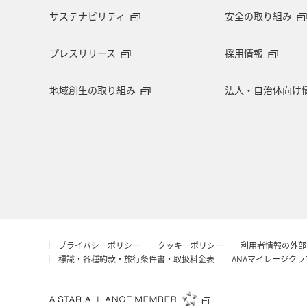
サステナビリティ
安全の取り組み
岩手県
山梨県
北陸地方
プレスリリース
採用情報
自然・植物
鳥取県
埼玉県
地域創生の取り組み
法人・自治体向け
旅アト
大阪府
南伊豆
ワーケーション
広島県
仙台
アメリカ・カナダ・中南米
イギリ
日光
神戸
マリンスポーツ
プライバシーポリシー
クッキーポリシー
利用者情報の外部
標識・各種約款・旅行条件書・取扱料金表
ANAマイレージク