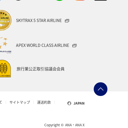
ANAのふるさと納税
SKYTRAX 5 STAR AIRLINE
フナ
石川県
カナダ
三重県
マイルを貯める
APEX WORLD CLASS AIRLINE
ニュージーランド
旅行業公正取引協議会会員
オーストラリア
バンクーバー
のアクティビティ
て
サイトマップ
運送約款
JAPAN
Copyright ©
ANA・ANA X