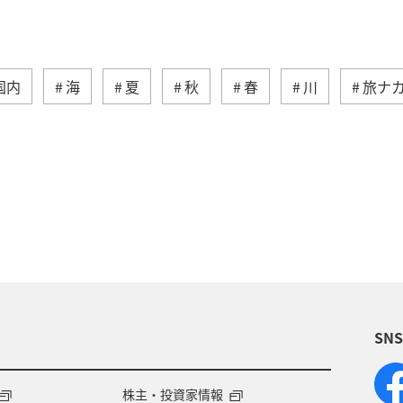
国内
海
夏
秋
春
川
旅ナ
トラウト
沖縄
ヤマメ
ワカサギ
マ
崎県
神奈川県
高知県
鹿児島県
アクテ
ライフ
岐阜県
千葉県
クロダイ
福岡
福島県
宮崎県
兵庫県
群馬県
九州地
SN
賀県
福井県
マアジ
宮城県
青森県
徳島県
タチウオ
ANAグルメマイル
西表島
株主・投資家情報