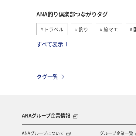
ANA釣り倶楽部つながりタグ
トラベル
釣り
旅マエ
すべて表示
冬
湖
北海道
アユ
イワナ
栃木県
海外
長
タグ一覧
和歌山県
長野県
メジナ
グルメ
関西地方
大分県
趣味
ロウニンアジ（GT）
滋
ANAグループ企業情報
コイ
四国地方
東海地方
ANAグループについて
グループ企業一覧