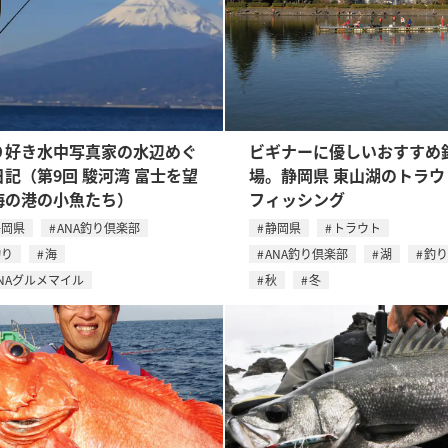
り好き水中写真家の水辺めぐ
ビギナーに優しいおすすめ
日記（第9回 駿河湾 富士を望
場。静岡県 東山湖のトラウ
海の港の小魚たち）
フィッシング
静岡県
ANA釣り倶楽部
静岡県
トラウト
釣り
海
ANA釣り倶楽部
湖
釣り
NAグルメマイル
秋
冬