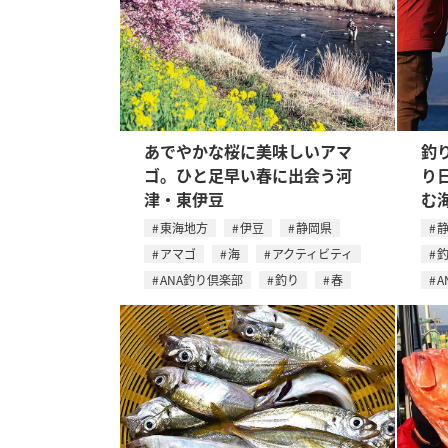
あでやかな桜に美味しいアマ
釣
ゴ。ひと足早い春に出会う河
り
津・東伊豆
む
東海地方
伊豆
静岡県
アマゴ
海
アクティビティ
ANA釣り倶楽部
釣り
春
A