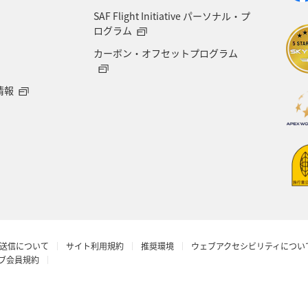
SAF Flight Initiative パーソナル・プ
愛知県
島根県
中国地方
ブリ
佐賀県
ログラム
カーボン・オフセットプログラム
山口県
石垣
沖縄県
宮古島
新潟県
情報
富山県
歴史・文化・芸術
世界遺産
京都府
知床
洞爺湖
タイ
バンコク
釧路
ス
韓国
メキシコ
ハワイ
ホノルル
ショッピング＆ライフ
伊豆
東北海道
秋
送信について
サイト利用規約
推奨環境
ウェブアクセシビリティについ
ラブ会員規約