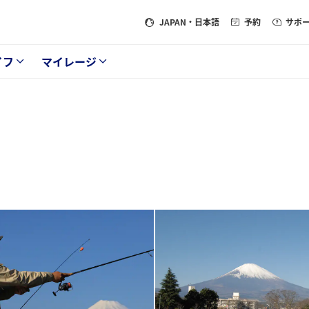
JAPAN
・日本語
予約
サポ
イフ
マイレージ