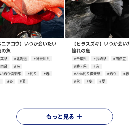
ベニアコウ】いつか会いたい
【ヒラスズキ】いつか会い
れの魚
憧れの魚
千葉県
北海道
神奈川県
千葉県
長崎県
南伊豆
静岡県
海
静岡県
海
NA釣り倶楽部
釣り
春
ANA釣り倶楽部
釣り
春
秋
冬
夏
秋
冬
夏
もっと見る