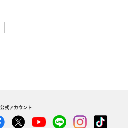
カ
ダイ
アオリイカ
静岡県
ィビティ
東京都
アマゴ
県
関東・甲信越地方
秋田県
方
東北地方
愛媛県
S公式アカウント
八丈島
茨城県
イシダイ
山形県
スズキ
熊本県