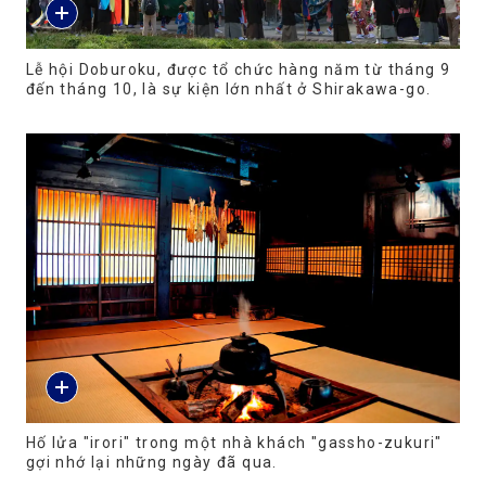
Lễ hội Doburoku, được tổ chức hàng năm từ tháng 9
đến tháng 10, là sự kiện lớn nhất ở Shirakawa-go.
Hố lửa "irori" trong một nhà khách "gassho-zukuri"
gợi nhớ lại những ngày đã qua.