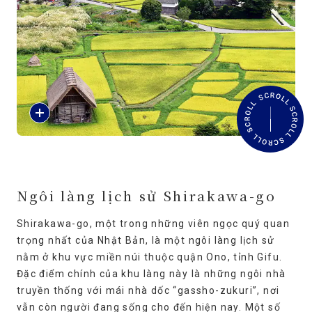
Thông tin du lịch
Dịch vụ của ANA
Đóng
Đ
ọ
c
t
h
ê
m
Ngôi làng lịch sử Shirakawa-go
Shirakawa-go, một trong những viên ngọc quý quan
trọng nhất của Nhật Bản, là một ngôi làng lịch sử
nằm ở khu vực miền núi thuộc quận Ono, tỉnh Gifu.
Đặc điểm chính của khu làng này là những ngôi nhà
truyền thống với mái nhà dốc “gassho-zukuri”, nơi
vẫn còn người đang sống cho đến hiện nay. Một số