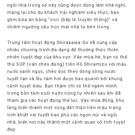
ngôi nhà trong số này cũng được dùng làm nhà nghỉ,
mang lại cho du khách trải nghiệm siêu thực, bao
gồm bữa ăn bằng “irori (bếp lò truyền thống)” và
chiêm ngưỡng cấu trúc mái nhà từ bên trong.
Trung tâm hoạt động Shirakawa-Go o8 cung cấp
nhiều chương trình đa dạng để thưởng thức thiên
nhiên tuyệt đẹp của khu vực. Vào mùa hè, bạn có thể
thử SUP (ván chèo đứng) trên Hồ Shiramizu với màu
nước xanh ngọc, chèo dọc theo dòng sông nước
tuyết tan và lều tắm hơi được bao quanh bởi khung
cảnh tuyệt diệu. Bạn thậm chí có thể ngâm mình
trong bồn tắm suối nước nóng tự nhiên sau khi đã
tham gia các hoạt động thể lực. Vào mùa đông, khu
làng biến thành một vùng đất thần tiên màu trắng
tinh khiết với tuyết bao phủ các ngọn núi và ngôi
nhà, biến nơi này thành một cảnh quan cổ tích tuyệt
đẹp.