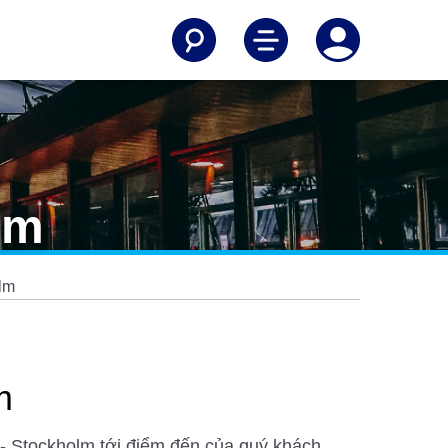
lm
lm
m
a - Stockholm tới điểm đến của quý khách.