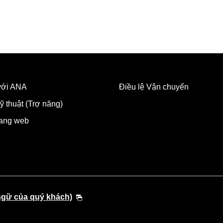
 với ANA
Điều lệ Vận chuyển
ỹ thuật (Trợ năng)
rang web
ngữ của quý khách)