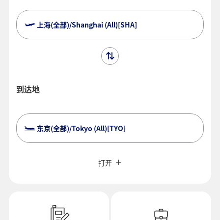
上海(全部)/Shanghai (All)[SHA]
到达地
东京(全部)/Tokyo (All)[TYO]
搜索多个城市请点击此处
关闭
经济舱
打开
往返检索不同舱位
不指定票价类型
使用条件