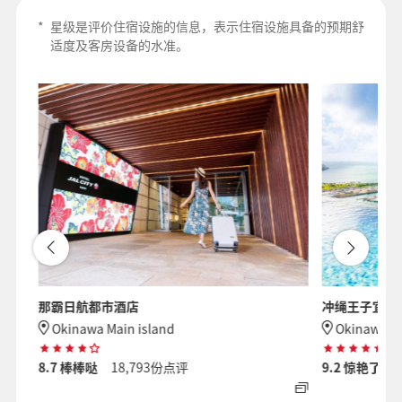
*
星级是评价住宿设施的信息，表示住宿设施具备的预期舒
适度及客房设备的水准。
那霸日航都市酒店
冲绳王子宜野
Okinawa Main island
Okinawa Ma
8.7
棒棒哒
18,793份点评
9.2
惊艳了