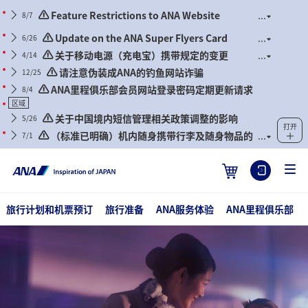
Feature Restrictions to ANA Website
8/7
Renewal
Update on the ANA Super Flyers Card
6/26
Program Revisions
关于移动电源（充电宝）携带规定的变更
4/14
（2026年4月24日搭乘航班起适用）
请注意伪装成ANA的钓鱼网站诈骗
12/25
ANA里程俱乐部会员网站登录密码定期更新请求
8/4
区域
关于中国境内短信管理相关政策调整的影响
5/26
打开
（标准已明确）机内随身携带行李及随身物品的
7/1
相关事宜（2026年7月1日搭乘的航班起）
旅行计划和机票预订
旅行准备
ANA服务体验
ANA里程俱乐部
Fly Otaku