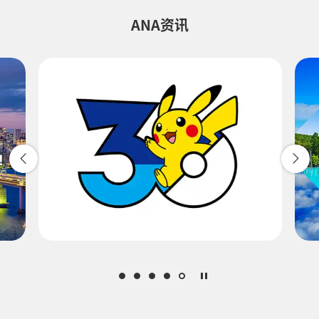
选择日期
ANA资讯
不指定时间
添加转机地及转机所需时间
1人
关于促销代码
比较前后三天的票价
・显示金额是所选条件下最优惠的票价。
・显示金额与空位情况可能不是最新信息。请通过[检索]按钮查询最新空
位情况。