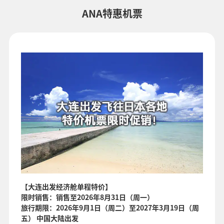
・“*”为目前无法查询到金额的城市及日期。请在空位查询结果页面查
看最新信息。
ANA特惠机票
・所显示的金额中包含票价、
燃油附加税
、
航空保险费
以及其他各种税
金和费用等。出票时可能会因再次计算而发生费用的变动。
・如果城市中有多个机场，可能会显示这些机场中的优惠票价。
检索
【大连出发经济舱单程特价】
限时销售：销售至2026年8月31日（周一）
旅行期限：2026年9月1日（周二）至2027年3月19日（周
五） 中国大陆出发