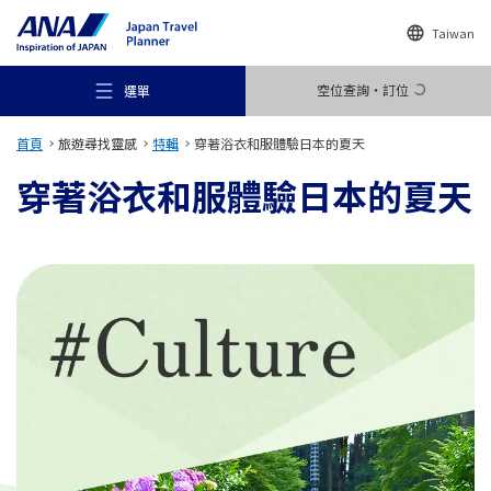
Taiwan
空位查詢・訂位
選單
首頁
旅遊尋找靈感
特輯
穿著浴衣和服體驗日本的夏天
穿著浴衣和服體驗日本的夏天
推薦景點
旅遊尋找靈感
目的地