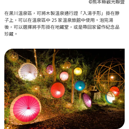
©熊本縣觀光聯盟
在黑川溫泉區，可將木製溫泉通行證「入湯手形」掛在脖
子上，可以在溫泉區中 25 家溫泉旅館中使用。泡完湯
後，可以選擇將手形掛在地藏堂，或是帶回家留作紀念品
珍藏。