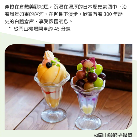
穿梭在倉敷美觀地區，沉浸在濃厚的日本歷史氛圍中。沿
著風景如畫的運河，在柳樹下漫步，欣賞有著 300 年歷
史的白牆倉庫，享受懷舊氣息。
從岡山機場開車約 45 分鐘
©岡山縣觀光聯盟