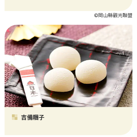
©岡山縣觀光聯盟
吉備糰子