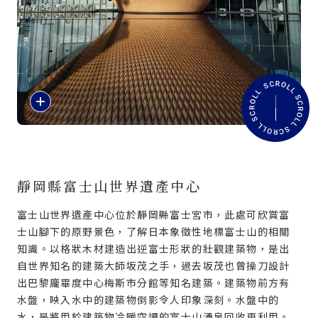
旅遊資訊
ANA 服務
閱
關閉
讀
專
題
介
紹
靜岡縣富士山世界遺產中心
富士山世界遺產中心位於靜岡縣富士宮市，此處可欣賞富
士山腳下的原野景色，了解日本象徵性地標富士山的相關
知識。以格狀木材建造出逆富士形狀的壯觀建築物，是出
自世界知名的建築大師坂茂之手，過去坂茂也曾操刀設計
出巴黎龐畢度中心梅斯市分館等知名建築。建築物前方有
水盤，映入水中的建築物倒影令人印象深刻。水盤中的
水，是將用於建築物冷暖空調的富士山湧泉回收再利用。