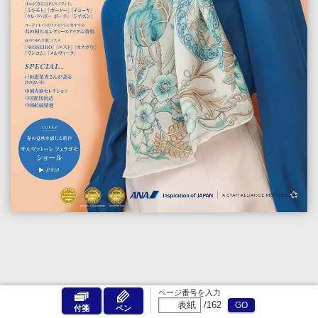
ページ番号を入力
/
162
GO
付箋
ペン