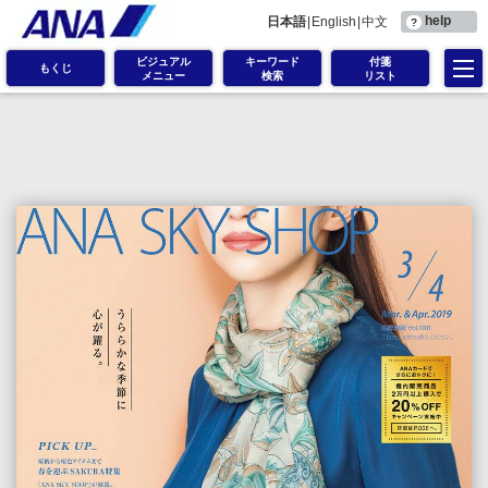
help
日本語
|
English
|
中文
?
ビジュアル
キーワード
付箋
もくじ
メニュー
検索
リスト