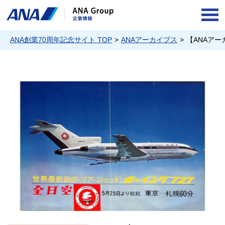
OPE
ANA創業70周年記念サイト TOP
ANAアーカイブス
【ANAア