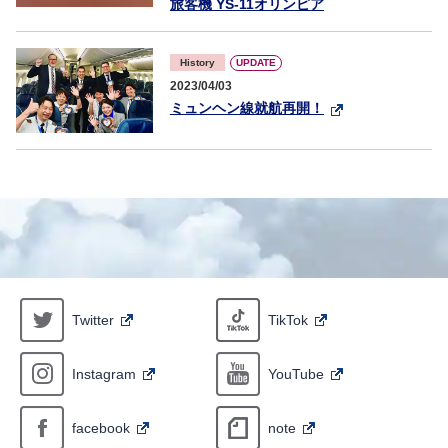
旅客機 YS-11オリンピア
UPDATE
History
2023/04/03
ミュンヘン線就航再開！
Twitter
TikTok
Instagram
YouTube
facebook
note