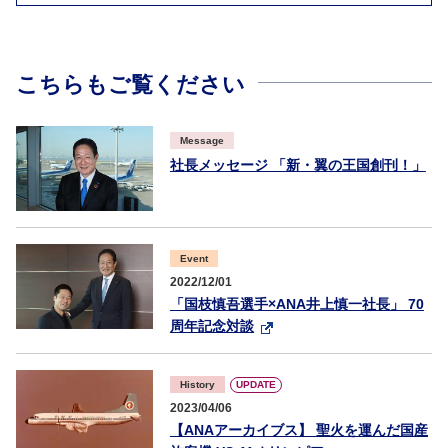
こちらもご覧ください
Message
社長メッセージ 「新・翼の王国創刊！」
Event
2022/12/01
「国枝慎吾選手×ANA井上慎一社長」 70
周年記念対談
UPDATE
History
2023/04/06
【ANAアーカイブス】 聖火を運んだ国産