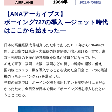
1964年
AIRPLANE
2023/04/06更新
【ANAアーカイブス】
ボーイング727の導入 —ジェット時代
はここから始まった—
日本の高度経済成長期真っただ中であった1960年から1964年の
間、全日空では東京－大阪線の旅客需要が増え続ける一方で、東
京－札幌線の不振が経営基盤を揺るがすほどになっていた。
加えて東京－福岡、大阪－福岡などの新しい幹線の開設に備え、
国内線にジェット機を導入することを決めた全日空は、2つの候補
機のうちボーイング727を選定した。
当時の日本では、ボーイング機を採用している航空会社はまだな
かったため、全日空が日本で初めてボーイング機を導入したとい
うことになる。