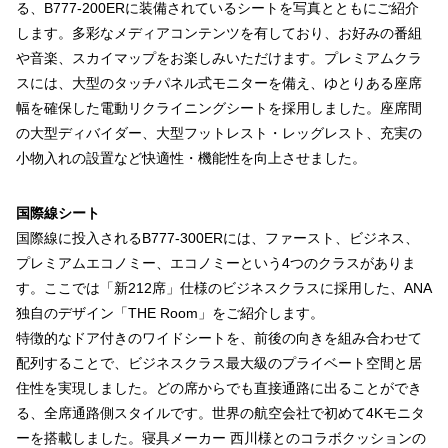
る、B777-200ERに装備されているシートを写真とともにご紹介
します。多彩なメディアコンテンツを有しており、お好みの番組
や音楽、スカイマップをお楽しみいただけます。プレミアムクラ
スには、大型のタッチパネル式モニターを備え、ゆとりある座席
幅を確保した電動リクライニングシートを採用しました。座席間
の大型ディバイダー、大型フットレスト・レッグレスト、充実の
小物入れの設置など快適性・機能性を向上させました。
国際線シート
国際線に投入されるB777-300ERには、ファースト、ビジネス、
プレミアムエコノミー、エコノミーという4つのクラスがありま
す。ここでは「新212席」仕様のビジネスクラスに採用した、ANA
独自のデザイン「THE Room」をご紹介します。
特徴的なドア付きのワイドシートを、前後の向きを組み合わせて
配列することで、ビジネスクラス最大級のプライベート空間と居
住性を実現しました。どの席からでも直接通路に出ることができ
る、全席通路側スタイルです。世界の航空会社で初めて4Kモニタ
ーを搭載しました。寝具メーカー 西川様とのコラボクッションの