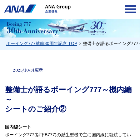
OPE
ボーイング777就航30周年記念 TOP
整備士が語るボーイング777
2025/10/31更新
整備士が語るボーイング777～機内編
～
シートのご紹介②
国内線シート
ボーイング777(以下B777)の派生型機で主に国内線に就航してい