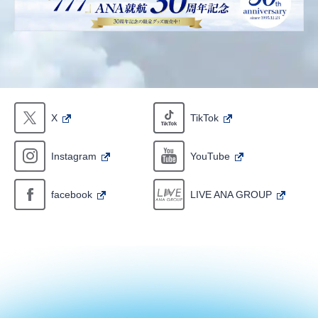
X
TikTok
Instagram
YouTube
facebook
LIVE ANA GROUP