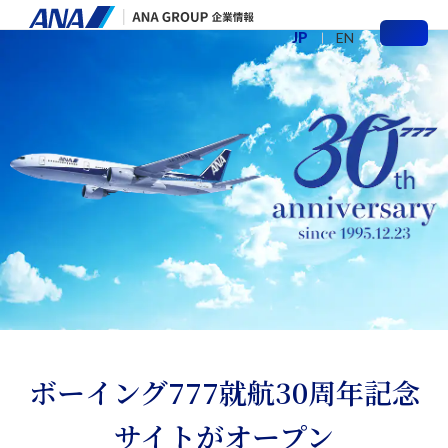
JP
EN
メ
ニ
ュ
ー
ボーイング777就航30周年記念
サイトがオープン