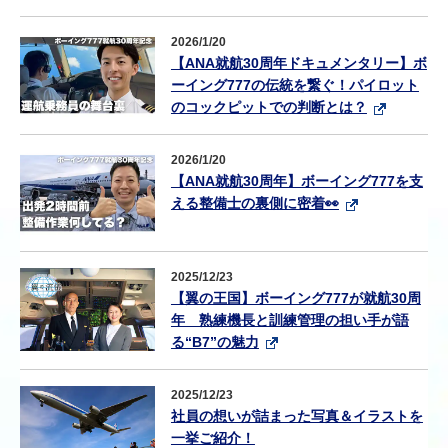
2026/1/20
【ANA就航30周年ドキュメンタリー】ボ
ーイング777の伝統を繋ぐ！パイロット
のコックピットでの判断とは？
2026/1/20
【ANA就航30周年】ボーイング777を支
える整備士の裏側に密着👀
2025/12/23
【翼の王国】ボーイング777が就航30周
年 熟練機長と訓練管理の担い手が語
る“B7”の魅力
2025/12/23
社員の想いが詰まった写真＆イラストを
一挙ご紹介！