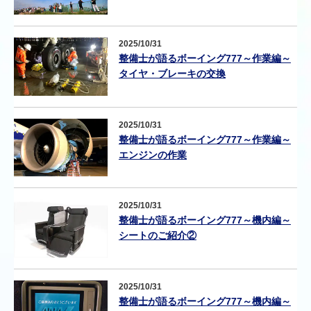
2025/10/31
整備士が語るボーイング777～作業編～
タイヤ・ブレーキの交換
2025/10/31
整備士が語るボーイング777～作業編～
エンジンの作業
2025/10/31
整備士が語るボーイング777～機内編～
シートのご紹介②
2025/10/31
整備士が語るボーイング777～機内編～