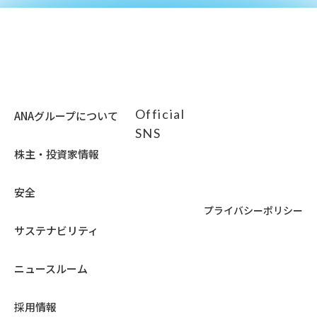
Official
ANAグループについて
SNS
株主・投資家情報
安全
プライバシーポリシー
サステナビリティ
ニュースルーム
採用情報