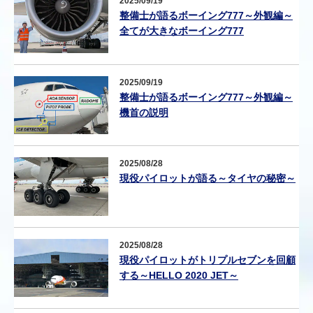
2025/09/19
整備士が語るボーイング777～外観編～
全てが大きなボーイング777
2025/09/19
整備士が語るボーイング777～外観編～
機首の説明
2025/08/28
現役パイロットが語る～タイヤの秘密～
2025/08/28
現役パイロットがトリプルセブンを回顧
する～HELLO 2020 JET～