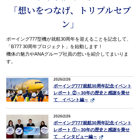
「想いをつなげ、トリプルセブ
ン」
ボーイング777型機が就航30周年を迎えることを記念して、
「B777 30周年プロジェクト」を始動します！
機体の魅力やANAグループ社員の想いを紹介してまいりま
す。
2026/2/26
ボーイング777就航30周年記念イベント
レポート ②～30年の歴史と感謝を乗せ
て イベント編～
2026/2/26
ボーイング777就航30周年記念イベント
レポート ①～30年の歴史と感謝を乗せ
て インタビュー編～