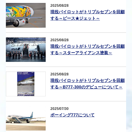
2025/08/28
現役パイロットがトリプルセブンを回顧
する～ピース★ジェット～
2025/08/28
現役パイロットがトリプルセブンを回顧
する～スターアライアンス塗装～
2025/08/28
現役パイロットがトリプルセブンを回顧
する～B777-300のデビューについて～
2025/07/30
ボーイング777について