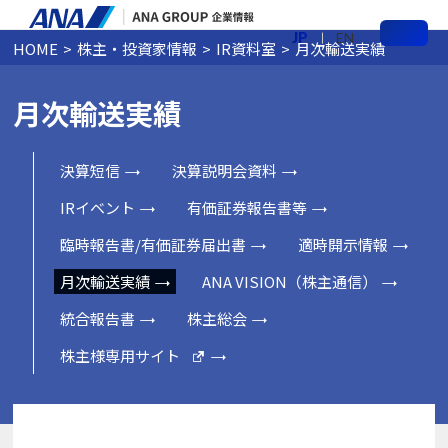
JP
EN
HOME
株主・投資家情報
IR資料室
月次輸送実績
メ
ニ
ュ
ー
月次輸送実績
決算短信
決算説明会資料
IRイベント
有価証券報告書等
臨時報告書/有価証券届出書
適時開示情報
月次輸送実績
ANA VISION（株主通信）
統合報告書
株主総会
株主様専用サイト
新
し
い
ウ
ィ