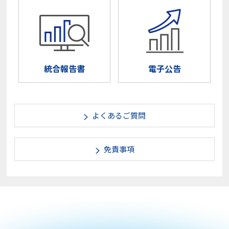
イ
ド
ラ
イ
ン
に
対
統合報告書
電子公告
応
し
て
い
な
よくあるご質問
い
可
能
免責事項
性
が
あ
り
ま
す。