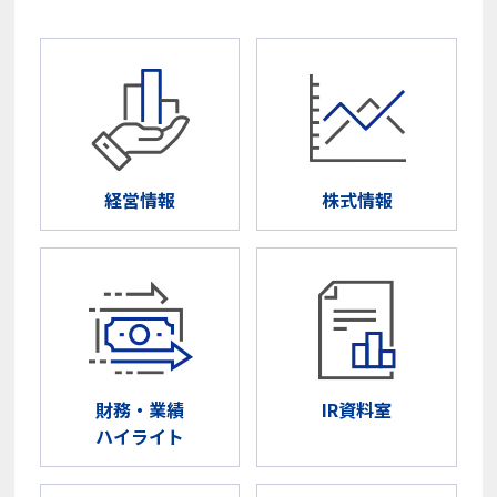
ン
ド
ウ
で
開
く。
外
部
サ
イ
経営情報
株式情報
ト
の
場
合
は
ア
ク
セ
シ
ビ
財務・業績
IR資料室
リ
ハイライト
テ
ィ
ガ