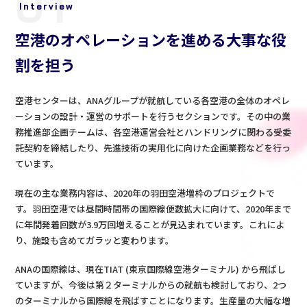
01
Interview
空港のオペレーションを進める大事な役
割を担う
空港センターは、ANAグループが就航している各空港の全体のオペレ
ーションの設計・運営のサポートを行うセクションです。その中の業
務推進部企画チームは、各空港運営会社とハンドリングに関わる受委
託契約を締結したり、先進技術の実用化に向けた企画業務などを行っ
ています。
現在の主な業務内容は、2020年の羽田空港増枠のプロジェクトで
す。羽田空港では昼間時間帯の国際線便数拡大に向けて、2020年まで
に年間発着回数が3.9万回増えることが見込まれています。これによ
り、施設も含めてガラッと変わります。
ANAの国際線は、現在TIAT (東京国際線空港ターミナル) から飛ばし
ていますが、今後は第２ターミナルからの就航も検討しており、2つ
のターミナルから国際線を飛ばすことになります。生産量の大幅な増