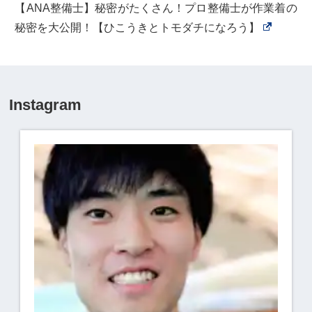
【ANA整備士】秘密がたくさん！プロ整備士が作業着の
秘密を大公開！【ひこうきとトモダチになろう】
Instagram