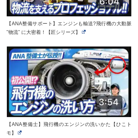
【ANA整備サポート】エンジンも輸送?飛行機の大動脈
"物流" に大密着！【匠シリーズ】
【ANA整備士】飛行機のエンジンの洗いかた【ひこト
モ】