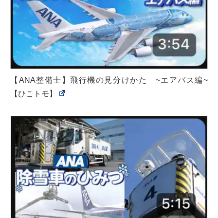
【ANA整備士】飛行機の見分けかた ~エアバス編~
【ひこトモ】