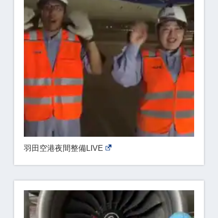
羽田空港夜間整備LIVE