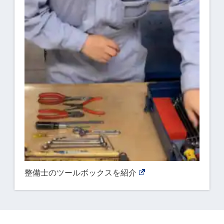
整備士のツールボックスを紹介