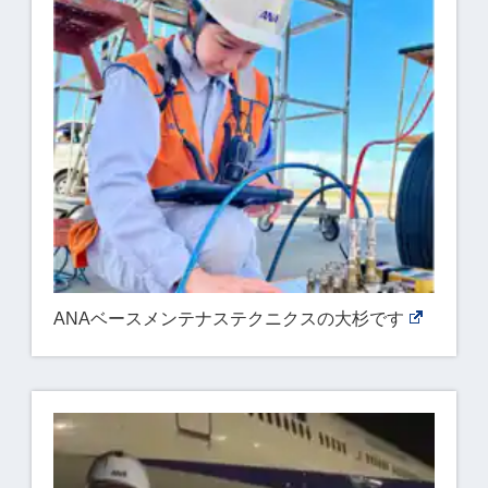
ANAベースメンテナステクニクスの大杉です