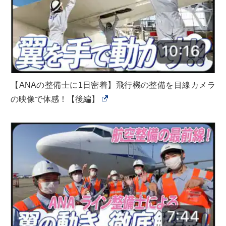
【ANAの整備士に1日密着】飛行機の整備を目線カメラ
の映像で体感！【後編】