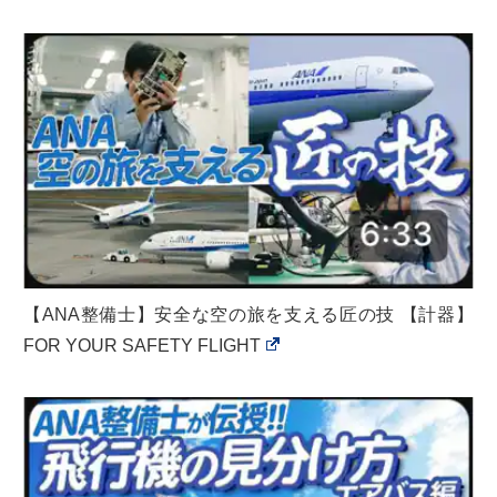
【ANA整備士】安全な空の旅を支える匠の技 【計器】
FOR YOUR SAFETY FLIGHT