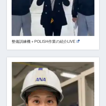
整備訓練機＋POLISH作業の紹介LIVE