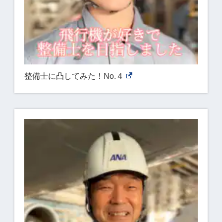
整備士に凸してみた！No.４