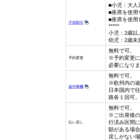
■小児：大人
■座席を使用
■座席を使用
子供割引
*****
小児：2歳以
幼児：2歳未
無料で可。
※予約変更
予約変更
必要になり
無料で可。
※欧州内の
途中降機
日本国内で
路各１回可
無料で可。
※ご出発後
行済み区間
払い戻し
額がある場
戻しがない