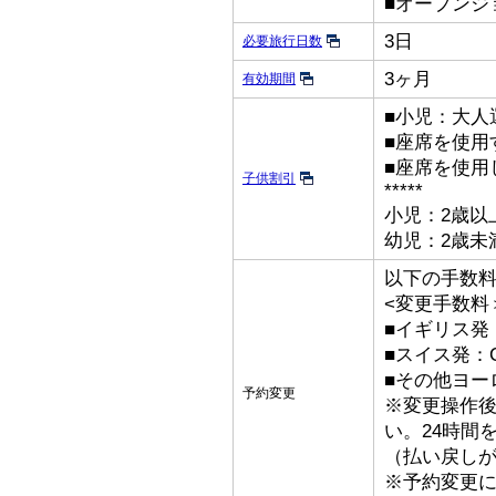
■オープンジ
3日
必要旅行日数
3ヶ月
有効期間
■小児：大人
■座席を使用
■座席を使用
子供割引
*****
小児：2歳以
幼児：2歳未
以下の手数
<変更手数料
■イギリス発：
■スイス発：C
■その他ヨーロ
予約変更
※変更操作後
い。24時間
（払い戻し
※予約変更