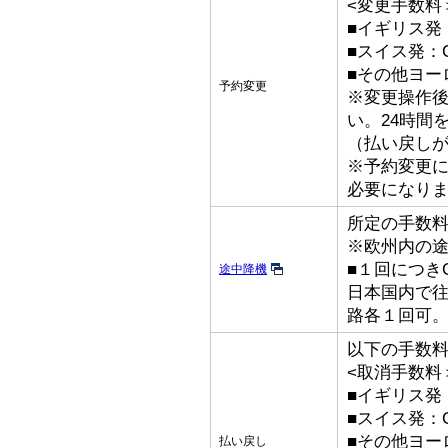
<変更手数料
■イギリス発：
■スイス発：C
■その他ヨーロ
予約変更
※変更操作後
い。24時間
（払い戻し
※予約変更
必要になり
所定の手数
※欧州内の
■１回につきGB
途中降機
日本国内で
路各１回可
以下の手数
<取消手数料
■イギリス発：
■スイス発：C
■その他ヨーロ
払い戻し