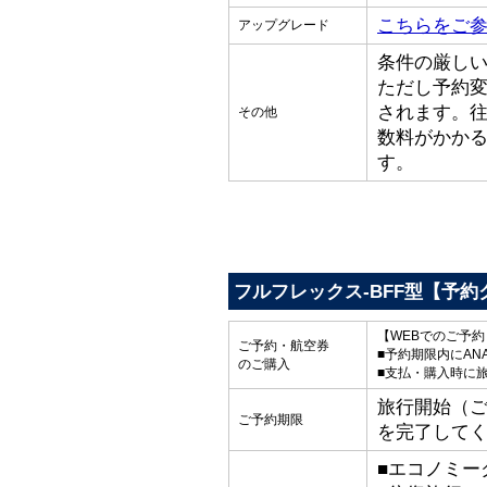
こちらをご
アップグレード
条件の厳し
ただし予約
されます。
その他
数料がかか
す。
フルフレックス-BFF型【予約
【WEBでのご予
ご予約・航空券
■予約期限内にAN
のご購入
■支払・購入時に
旅行開始（ご出
ご予約期限
を完了して
■エコノミー