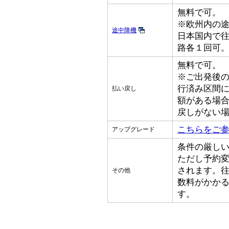
無料で可。
※欧州内の
途中降機
日本国内で
路各１回可
無料で可。
※ご出発後
行済み区間
払い戻し
額がある場
戻しがない
こちらをご
アップグレード
条件の厳し
ただし予約
されます。
その他
数料がかか
す。