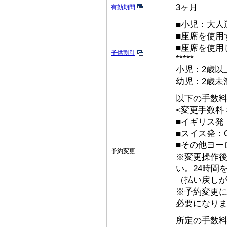
3ヶ月
有効期間
■小児：大人
■座席を使用
■座席を使用
子供割引
*****
小児：2歳以
幼児：2歳未
以下の手数
<変更手数料
■イギリス発：
■スイス発：C
■その他ヨーロ
予約変更
※変更操作後
い。24時間
（払い戻し
※予約変更
必要になり
所定の手数