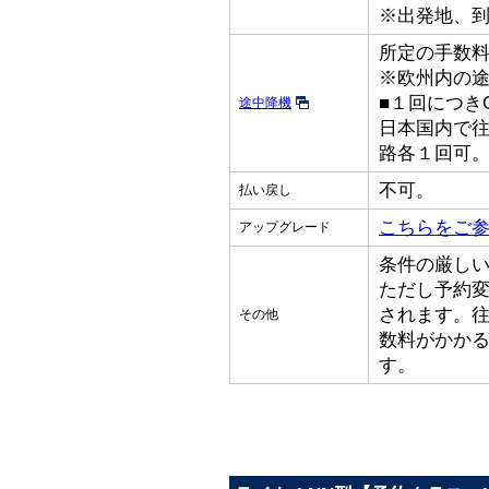
※出発地、
所定の手数
※欧州内の
■１回につきGB
途中降機
日本国内で
路各１回可
不可。
払い戻し
こちらをご
アップグレード
条件の厳し
ただし予約
されます。
その他
数料がかか
す。