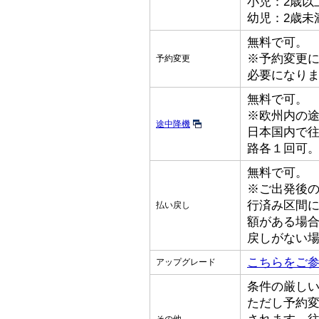
小児：2歳以
幼児：2歳未
無料で可。
※予約変更
予約変更
必要になり
無料で可。
※欧州内の
途中降機
日本国内で
路各１回可
無料で可。
※ご出発後
行済み区間
払い戻し
額がある場
戻しがない
こちらをご
アップグレード
条件の厳し
ただし予約