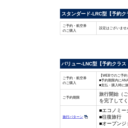
スタンダード-LRC型【予約ク
ご予約・航空券
設定はございませ
のご購入
バリュー-LNC型【予約クラス
【WEBでのご予
ご予約・航空券
■予約期限内にAN
のご購入
■支払・購入時に
旅行開始（ご出
ご予約期限
を完了して
■エコノミー
■往復旅行
旅行パターン
■オープンジ