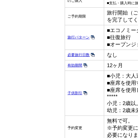
のご購入
■支払・購入時に
旅行開始（ご出
ご予約期限
を完了して
■エコノミー
■往復旅行
旅行パターン
■オープンジ
なし
必要旅行日数
12ヶ月
有効期間
■小児：大人
■座席を使用
■座席を使用
子供割引
*****
小児：2歳以
幼児：2歳未
無料で可。
※予約変更
予約変更
必要になり