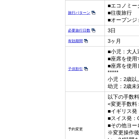
■エコノミー
■往復旅行
旅行パターン
■オープンジ
3日
必要旅行日数
3ヶ月
有効期間
■小児：大人
■座席を使用
■座席を使用
子供割引
*****
小児：2歳以
幼児：2歳未
以下の手数
<変更手数料
■イギリス発：
■スイス発：C
■その他ヨーロ
予約変更
※変更操作後