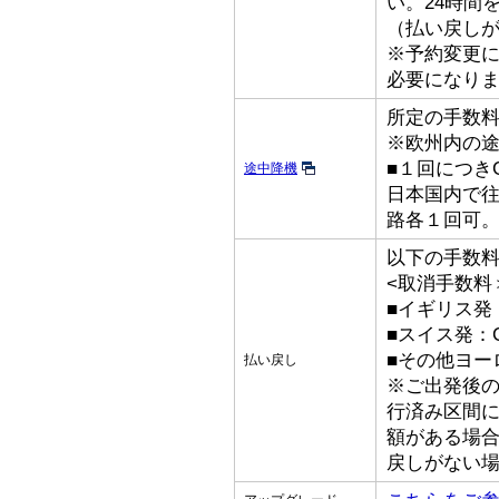
い。24時間
（払い戻し
※予約変更
必要になり
所定の手数
※欧州内の
■１回につきGB
途中降機
日本国内で
路各１回可
以下の手数
<取消手数料
■イギリス発：
■スイス発：C
■その他ヨーロ
払い戻し
※ご出発後
行済み区間
額がある場
戻しがない