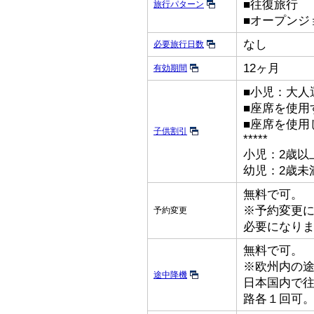
■往復旅行
旅行パターン
■オープンジ
なし
必要旅行日数
12ヶ月
有効期間
■小児：大人
■座席を使用
■座席を使用
子供割引
*****
小児：2歳以
幼児：2歳未
無料で可。
※予約変更
予約変更
必要になり
無料で可。
※欧州内の
途中降機
日本国内で
路各１回可