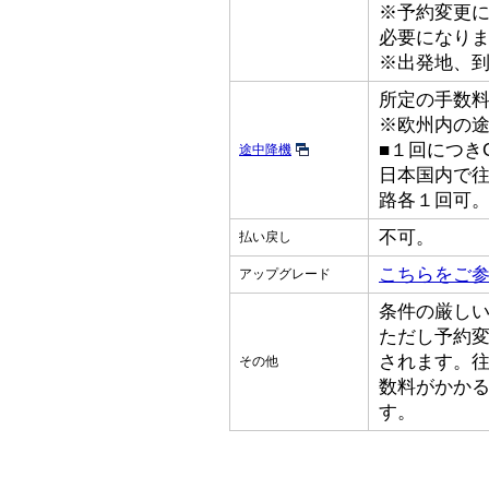
※予約変更
必要になり
※出発地、
所定の手数
※欧州内の
■１回につきGB
途中降機
日本国内で
路各１回可
不可。
払い戻し
こちらをご
アップグレード
条件の厳し
ただし予約
されます。
その他
数料がかか
す。