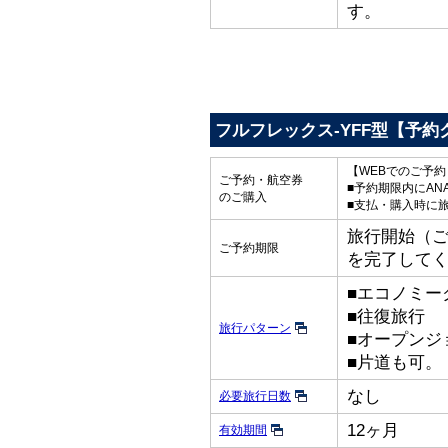
す。
フルフレックス-YFF型【予約
【WEBでのご予
ご予約・航空券
■予約期限内にAN
のご購入
■支払・購入時に
旅行開始（ご出
ご予約期限
を完了して
■エコノミー
■往復旅行
旅行パターン
■オープンジ
■片道も可。
なし
必要旅行日数
12ヶ月
有効期間