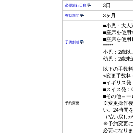
3日
必要旅行日数
3ヶ月
有効期間
■小児：大人
■座席を使用
■座席を使用
子供割引
*****
小児：2歳以
幼児：2歳未
以下の手数
<変更手数料
■イギリス発：
■スイス発：C
■その他ヨーロ
※変更操作後
予約変更
い。24時間
（払い戻し
※予約変更
必要になり