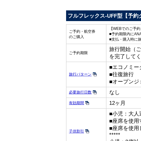
フルフレックス-UFF型【予約
【WEBでのご予
ご予約・航空券
■予約期限内にAN
のご購入
■支払・購入時に
旅行開始（ご出
ご予約期限
を完了して
■エコノミー
■往復旅行
旅行パターン
■オープンジ
なし
必要旅行日数
12ヶ月
有効期間
■小児：大人
■座席を使用
■座席を使用
子供割引
*****