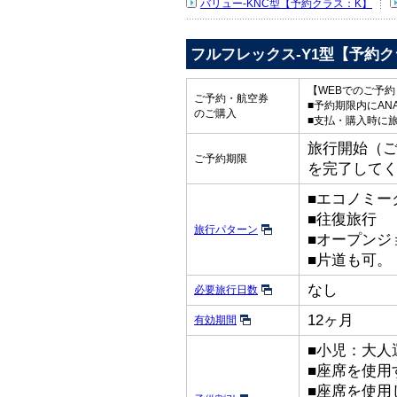
バリュー-KNC型【予約クラス：K】
フルフレックス-Y1型【予約ク
【WEBでのご予
ご予約・航空券
■予約期限内にAN
のご購入
■支払・購入時に
旅行開始（ご出
ご予約期限
を完了して
■エコノミー
■往復旅行
旅行パターン
■オープンジ
■片道も可。
なし
必要旅行日数
12ヶ月
有効期間
■小児：大人
■座席を使用
■座席を使用