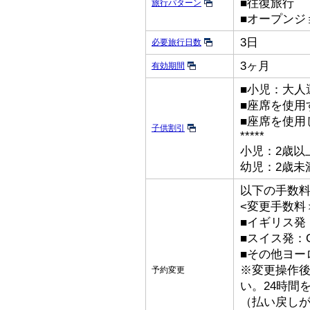
■往復旅行
旅行パターン
■オープンジ
3日
必要旅行日数
3ヶ月
有効期間
■小児：大人
■座席を使用
■座席を使用
子供割引
*****
小児：2歳以
幼児：2歳未
以下の手数
<変更手数料
■イギリス発：
■スイス発：C
■その他ヨーロ
※変更操作後
予約変更
い。24時間
（払い戻し