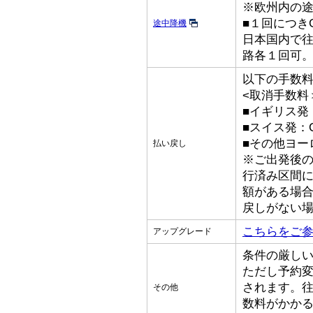
※欧州内の
■１回につきGB
途中降機
日本国内で
路各１回可
以下の手数
<取消手数料
■イギリス発：
■スイス発：C
■その他ヨーロ
払い戻し
※ご出発後
行済み区間
額がある場
戻しがない
こちらをご
アップグレード
条件の厳し
ただし予約
されます。
その他
数料がかか