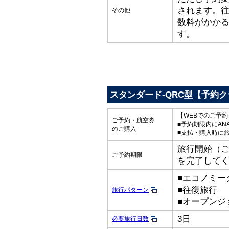
されます。
その他
数料がかか
す。
スタンダード-QRC型【予約
【WEBでのご予
ご予約・航空券
■予約期限内にAN
のご購入
■支払・購入時に
旅行開始（ご出
ご予約期限
を完了して
■エコノミー
■往復旅行
旅行パターン
■オープンジ
3日
必要旅行日数