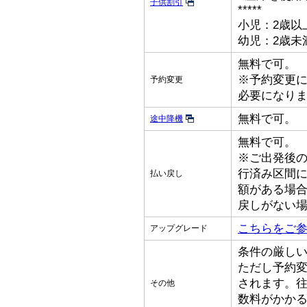
子供割引
*****
小児：2歳以
幼児：2歳未
無料で可。
※予約変更
予約変更
必要になり
無料で可。
途中降機
無料で可。
※ご出発後
行済み区間
払い戻し
額がある場
戻しがない
こちらをご
アップグレード
条件の厳し
ただし予約
されます。
その他
数料がかか