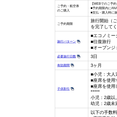
【WEBでのご予
ご予約・航空券
■予約期限内にAN
のご購入
■支払・購入時に
旅行開始（ご出
ご予約期限
を完了して
■エコノミー
■往復旅行
旅行パターン
■オープンジ
3日
必要旅行日数
3ヶ月
有効期間
■小児：大人
■座席を使用
■座席を使用
子供割引
*****
小児：2歳以
幼児：2歳未
以下の手数