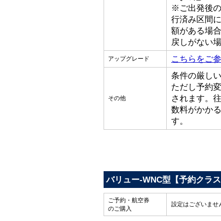
※ご出発後
行済み区間
額がある場
戻しがない
こちらをご
アップグレード
条件の厳し
ただし予約
されます。
その他
数料がかか
す。
バリュー-WNC型【予約クラ
ご予約・航空券
設定はございませ
のご購入