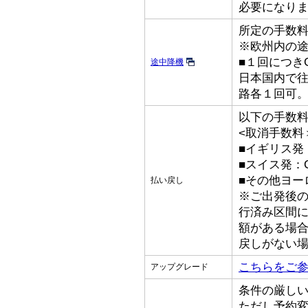
必要になり
所定の手数
※欧州内の
■１回につきGB
途中降機
日本国内で
路各１回可
以下の手数
<取消手数料
■イギリス発：
■スイス発：C
■その他ヨーロ
払い戻し
※ご出発後
行済み区間
額がある場
戻しがない
こちらをご
アップグレード
条件の厳し
ただし予約