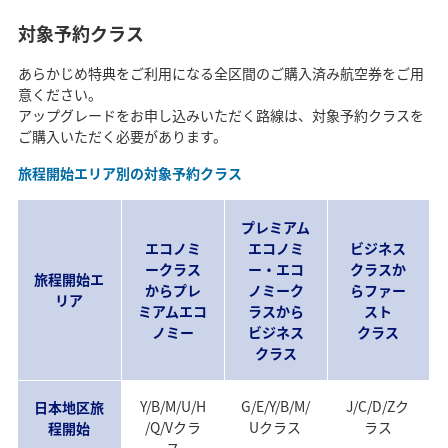
対象予約クラス
あらかじめ特典をご利用になる全区間のご購入済み航空券をご用
意ください。
アップグレードをお申し込みいただく路線は、対象予約クラスを
ご購入いただく必要があります。
旅程開始エリア別の対象予約クラス
プレミアム
エコノミ
エコノミ
ビジネス
ークラス
ー・エコ
クラスか
旅程開始エ
からプレ
ノミーク
らファー
リア
ミアムエコ
ラスから
スト
ノミー
ビジネス
クラス
クラス
Y/B/M/U/H
G/E/Y/B/M/
J/C/D/Zク
日本地区旅
/Q/Vクラ
Uクラス
ラス
程開始
ス