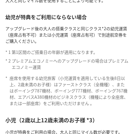
大人と同じマイル数を使用することにより可能です。
幼児が特典をご利用にならない場合
アップグレード後の大人の搭乗クラスと同じクラス*2の幼児運賃
（座席占有不可）または小児運賃（座席占有可）で別途航空券を
ご購入ください。
*
1
第1区間のご搭乗日の年齢が適用になります。
*
2
プレミアムエコノミーへのアップグレードの場合はプレミアム
エコノミー運賃
*
座席を使用する幼児旅客（小児運賃を適用している生後8日以
上、2歳未満のお子様）はファーストクラス（全機種）、また
はボーイング787機材、ボーイング777機材、ボーイング767機
材、エアバスA380機材のビジネスクラス（機種により全座席、
または一部座席）をご利用いただけません 。
小児（2歳以上12歳未満のお子様 *3）
小児が特典をご利用の場合、大人と同じマイル数が必要です。