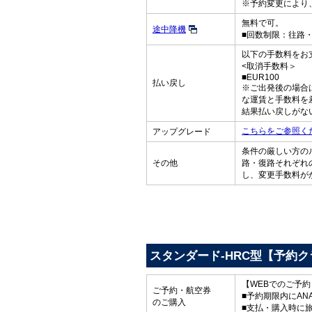
※予約変更により
無料で可。
途中降機
■回数制限：往路
以下の手数料をお
<取消手数料＞
■EUR100
払い戻し
※ご出発後の場合
な運賃と手数料を
結果払い戻しがな
こちらをご参照く
アップグレード
条件の厳しい方の
その他
路・復路それぞれ
し、変更手数料が
スタンダード-HRC型【予約ク
【WEBでのご予
ご予約・航空券
■予約期限内にAN
のご購入
■支払・購入時に