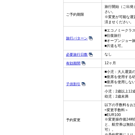
旅行開始（ご出発）
さい。
ご予約期限
※変更が可能な運
済ませください。
■エコノミークラ
■往復旅行
旅行パターン
■オープンジョー
■片道も可。
なし
必要旅行日数
12ヶ月
有効期間
■小児：大人運賃の
■座席を使用する
■座席を使用しな
子供割引
*****
小児：2歳以上12
幼児：2歳未満
以下の手数料をお
<変更手数料＞
■EUR100
※変更操作後24
予約変更
と、航空券は無効
可）。
※予約変更により