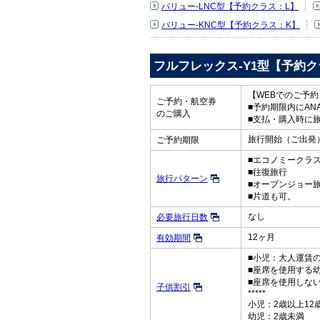
バリュー-LNC型【予約クラス：L】
バリュー-KNC型【予約クラス：K】
フルフレックス-Y1型【予約ク
【WEBでのご予
ご予約・航空券
■予約期限内にAN
のご購入
■支払・購入時に
旅行開始（ご出発）
ご予約期限
■エコノミークラ
■往復旅行
旅行パターン
■オープンジョー
■片道も可。
なし
必要旅行日数
12ヶ月
有効期間
■小児：大人運賃の
■座席を使用する
■座席を使用しな
子供割引
*****
小児：2歳以上12
幼児：2歳未満