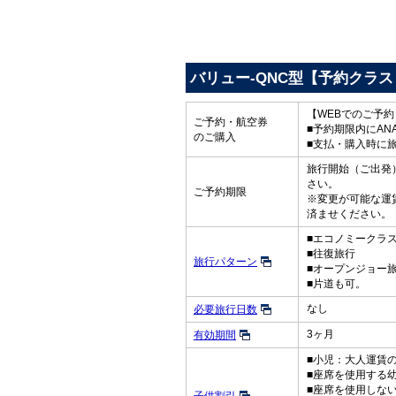
バリュー-QNC型【予約クラス
【WEBでのご予
ご予約・航空券
■予約期限内にAN
のご購入
■支払・購入時に
旅行開始（ご出発）
さい。
ご予約期限
※変更が可能な運
済ませください。
■エコノミークラ
■往復旅行
旅行パターン
■オープンジョー
■片道も可。
なし
必要旅行日数
3ヶ月
有効期間
■小児：大人運賃の
■座席を使用する
■座席を使用しな