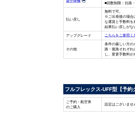
途中降機
■回数制限：往路
無料で可。
※ご出発後の場合
払い戻し
な運賃と手数料を
結果払い戻しがな
こちらをご参照く
アップグレード
条件の厳しい方の
その他
路・復路それぞれ
し、変更手数料が
フルフレックス-UFF型【予約
ご予約・航空券
設定はございませ
のご購入