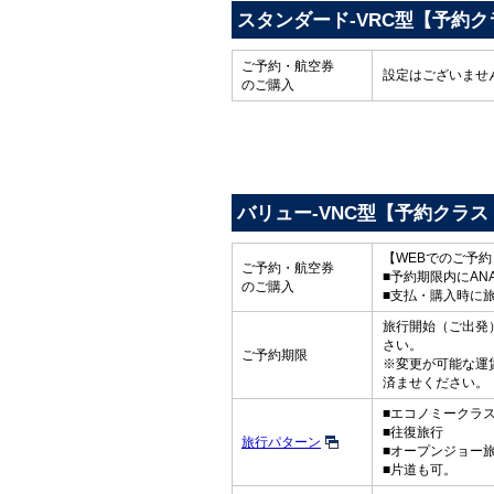
スタンダード-VRC型【予約ク
ご予約・航空券
設定はございませ
のご購入
バリュー-VNC型【予約クラス
【WEBでのご予
ご予約・航空券
■予約期限内にAN
のご購入
■支払・購入時に
旅行開始（ご出発）
さい。
ご予約期限
※変更が可能な運
済ませください。
■エコノミークラ
■往復旅行
旅行パターン
■オープンジョー
■片道も可。