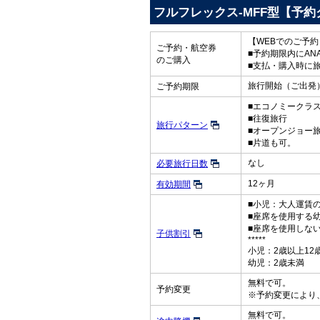
フルフレックス-MFF型【予約
【WEBでのご予
ご予約・航空券
■予約期限内にAN
のご購入
■支払・購入時に
旅行開始（ご出発）
ご予約期限
■エコノミークラ
■往復旅行
旅行パターン
■オープンジョー
■片道も可。
なし
必要旅行日数
12ヶ月
有効期間
■小児：大人運賃の
■座席を使用する
■座席を使用しな
子供割引
*****
小児：2歳以上12
幼児：2歳未満
無料で可。
予約変更
※予約変更により
無料で可。