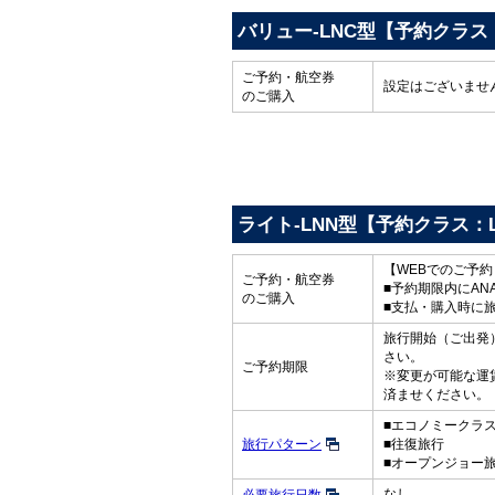
バリュー-LNC型【予約クラス
ご予約・航空券
設定はございませ
のご購入
ライト-LNN型【予約クラス：
【WEBでのご予
ご予約・航空券
■予約期限内にAN
のご購入
■支払・購入時に
旅行開始（ご出発）
さい。
ご予約期限
※変更が可能な運
済ませください。
■エコノミークラ
旅行パターン
■往復旅行
■オープンジョー
なし