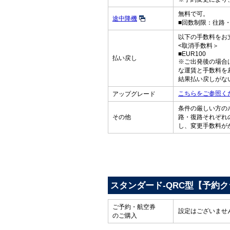
無料で可。
途中降機
■回数制限：往路
以下の手数料をお
<取消手数料＞
■EUR100
払い戻し
※ご出発後の場合
な運賃と手数料を
結果払い戻しがな
こちらをご参照く
アップグレード
条件の厳しい方の
その他
路・復路それぞれ
し、変更手数料が
スタンダード-QRC型【予約
ご予約・航空券
設定はございませ
のご購入