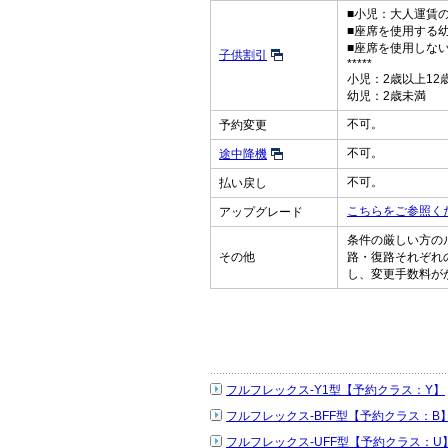
■小児：大人運賃の
■座席を使用する
■座席を使用しな
子供割引
*****
小児：2歳以上12
幼児：2歳未満
不可。
予約変更
不可。
途中降機
不可。
払い戻し
こちらをご参照く
アップグレード
条件の厳しい方の
その他
路・復路それぞれ
し、変更手数料が
フルフレックス-Y1型【予約クラス：Y】
フルフレックス-BFF型【予約クラス：B
フルフレックス-UFF型【予約クラス：U