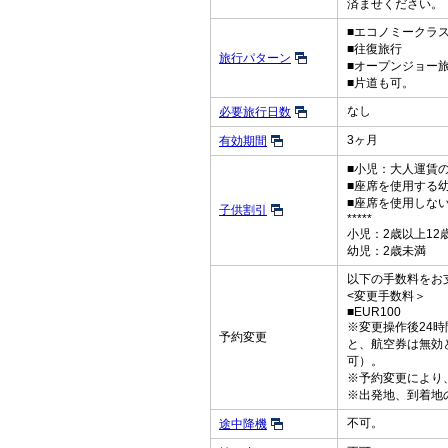
済ませください。
■エコノミークラ
■往復旅行
旅行パターン
■オープンジョー
■片道も可。
なし
必要旅行日数
3ヶ月
有効期間
■小児：大人運賃の
■座席を使用する
■座席を使用しな
子供割引
*****
小児：2歳以上12
幼児：2歳未満
以下の手数料をお
<変更手数料＞
■EUR100
※変更操作後24
予約変更
と、航空券は無効
可）。
※予約変更により
※出発地、到着地
不可。
途中降機