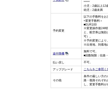
子供割引
*****
小児：2歳以上12
幼児：2歳未満
以下の手数料をお
<変更手数料＞
■EUR100
※変更操作後24
予約変更
と、航空券は無効
可）。
※予約変更により
※出発地、到着地
無料で可。
途中降機
■回数制限：往路
不可。
払い戻し
こちらをご参照く
アップグレード
条件の厳しい方の
その他
路・復路それぞれ
し、変更手数料が