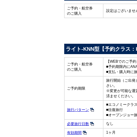
ご予約・航空券
設定はございませ
のご購入
ライト-KNN型【予約クラス：
【WEBでのご予
ご予約・航空券
■予約期限内にAN
のご購入
■支払・購入時に
旅行開始（ご出発）
さい。
ご予約期限
※変更が可能な運
済ませください。
■エコノミークラ
旅行パターン
■往復旅行
■オープンジョー
なし
必要旅行日数
1ヶ月
有効期間