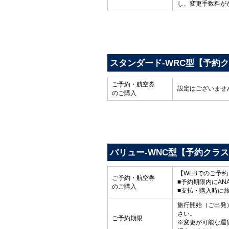
し、変更手数料が
スタンダード-WRC型【予約
ご予約・航空券
設定はございませ
のご購入
バリュー-WNC型【予約クラ
【WEBでのご予
ご予約・航空券
■予約期限内にAN
のご購入
■支払・購入時に
旅行開始（ご出発）
さい。
ご予約期限
※変更が可能な運