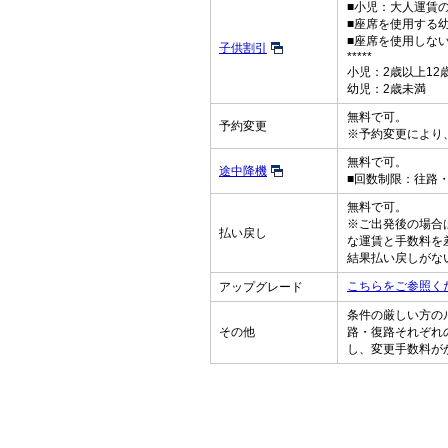
■小児：大人運賃の
■座席を使用する
■座席を使用しな
子供割引
*****
小児：2歳以上12
幼児：2歳未満
無料で可。
予約変更
※予約変更により
無料で可。
途中降機
■回数制限：往路
無料で可。
※ご出発後の場合
払い戻し
な運賃と手数料を
結果払い戻しがな
こちらをご参照く
アップグレード
条件の厳しい方の
その他
路・復路それぞれ
し、変更手数料が