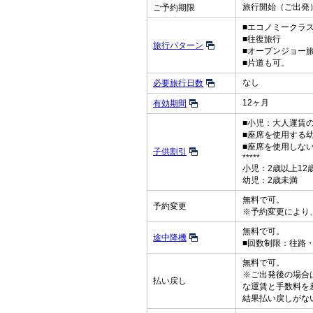
旅行開始（ご出発）
ご予約期限
■エコノミークラ
■往復旅行
旅行パターン
■オープンジョー
■片道も可。
なし
必要旅行日数
12ヶ月
有効期間
■小児：大人運賃の
■座席を使用する
■座席を使用しな
子供割引
*****
小児：2歳以上12
幼児：2歳未満
無料で可。
予約変更
※予約変更により
無料で可。
途中降機
■回数制限：往路
無料で可。
※ご出発後の場合
払い戻し
な運賃と手数料を
結果払い戻しがな