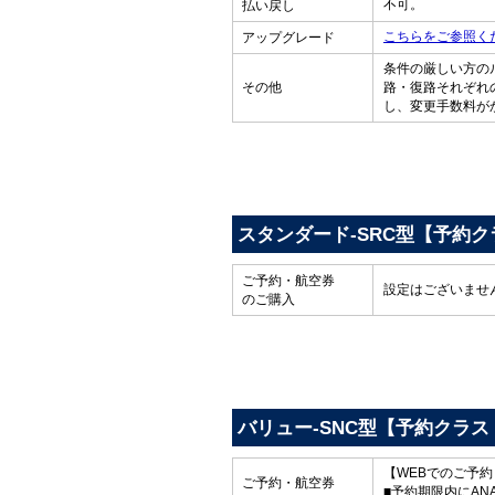
不可。
払い戻し
こちらをご参照く
アップグレード
条件の厳しい方の
その他
路・復路それぞれ
し、変更手数料が
スタンダード-SRC型【予約ク
ご予約・航空券
設定はございませ
のご購入
バリュー-SNC型【予約クラス
【WEBでのご予
ご予約・航空券
■予約期限内にAN