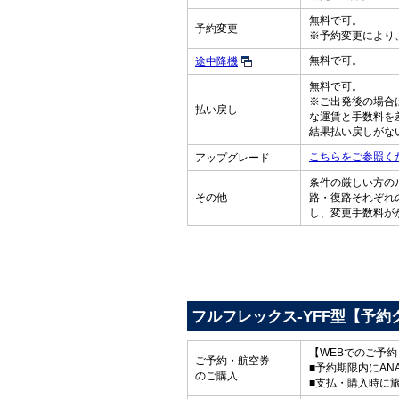
無料で可。
予約変更
※予約変更により
無料で可。
途中降機
無料で可。
※ご出発後の場合
払い戻し
な運賃と手数料を
結果払い戻しがな
こちらをご参照く
アップグレード
条件の厳しい方の
その他
路・復路それぞれ
し、変更手数料が
フルフレックス-YFF型【予約
【WEBでのご予
ご予約・航空券
■予約期限内にAN
のご購入
■支払・購入時に