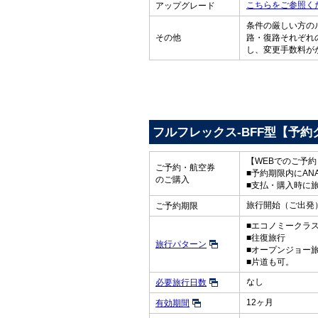
こちらをご参照く
アップグレード
条件の厳しい方の
その他
路・復路それぞれ
し、変更手数料が
フルフレックス-BFF型【予約
【WEBでのご予
ご予約・航空券
■予約期限内にAN
のご購入
■支払・購入時に
旅行開始（ご出発）
ご予約期限
■エコノミークラ
■往復旅行
旅行パターン
■オープンジョー
■片道も可。
なし
必要旅行日数
12ヶ月
有効期間