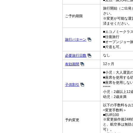
■支払・購入時に
旅行開始（ご出発）
さい。
ご予約期限
※変更が可能な運
済ませください。
■エコノミークラ
■往復旅行
旅行パターン
■オープンジョー
■片道も可。
なし
必要旅行日数
12ヶ月
有効期間
■小児：大人運賃の
■座席を使用する
■座席を使用しな
子供割引
*****
小児：2歳以上12
幼児：2歳未満
以下の手数料をお
<変更手数料＞
■EUR100
※変更操作後24
予約変更
と、航空券は無効
可）。