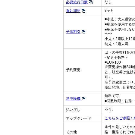
なし
必要旅行日数
3ヶ月
有効期間
■小児：大人運賃の
■座席を使用する
■座席を使用しな
子供割引
*****
小児：2歳以上12
幼児：2歳未満
以下の手数料をお
<変更手数料＞
■EUR100
※変更操作後24
予約変更
と、航空券は無効
可）。
※予約変更により
※出発地、到着地
無料で可。
途中降機
■回数制限：往路
不可。
払い戻し
こちらをご参照く
アップグレード
条件の厳しい方の
その他
路・復路それぞれ