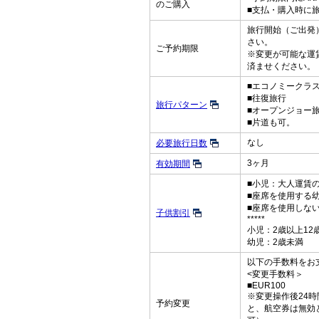
のご購入
■支払・購入時に
旅行開始（ご出発）
さい。
ご予約期限
※変更が可能な運
済ませください。
■エコノミークラ
■往復旅行
旅行パターン
■オープンジョー
■片道も可。
なし
必要旅行日数
3ヶ月
有効期間
■小児：大人運賃の
■座席を使用する
■座席を使用しな
子供割引
*****
小児：2歳以上12
幼児：2歳未満
以下の手数料をお
<変更手数料＞
■EUR100
※変更操作後24
予約変更
と、航空券は無効