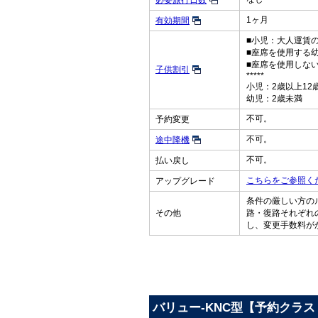
必要旅行日数
1ヶ月
有効期間
■小児：大人運賃の
■座席を使用する
■座席を使用しな
子供割引
*****
小児：2歳以上12
幼児：2歳未満
不可。
予約変更
不可。
途中降機
不可。
払い戻し
こちらをご参照く
アップグレード
条件の厳しい方の
その他
路・復路それぞれ
し、変更手数料が
バリュー-KNC型【予約クラス