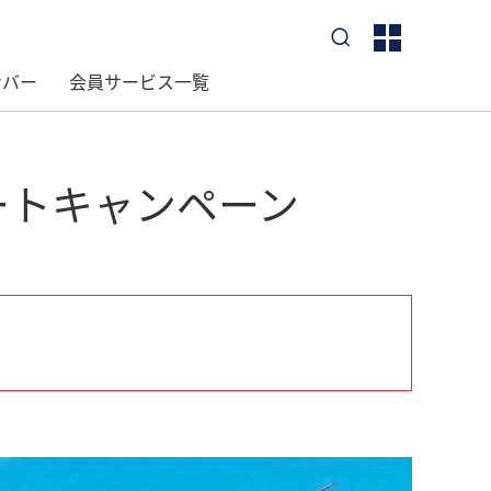
サ
サ
イ
イ
ト
ト
ンバー
会員サービス一覧
内
内
検
検
索
索
イートキャンペーン
は
は
こ
こ
ち
ち
ら
ら
か
か
ら
ら
。