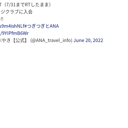
（7/31までRTしたまま）
ージクラブに入会
️
/u9m4ishNLf
#つぎつぎとANA
om/9YIPfmB6Wr
き【公式】 (@ANA_travel_info)
June 20, 2022