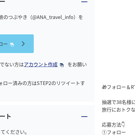
ー
旅のつぶやき（@ANA_travel_info）を
ォロー
ちでない方は
アカウント作成
をお願い
ロー済みの方はSTEP2のリツイートす
🎁フォロー＆R
抽選で38名様に
旅行におトク
ート
応募方法👇
してください。
①フォロー