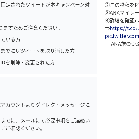
に固定されたツイートが本キャンペーン対
②この投稿をRT
③ANAマイレ
④詳細を確認👀‼
りますためご注意ください。
⇒
https://t.co
pic.twitter.c
している方
— ANA旅のつぶや
日）までにリツイートを取り消した方
IDを削除・変更された方
式アカウントよりダイレクトメッセージに
日までに、メールにて必要事項をご連絡い
必ずご確認ください。