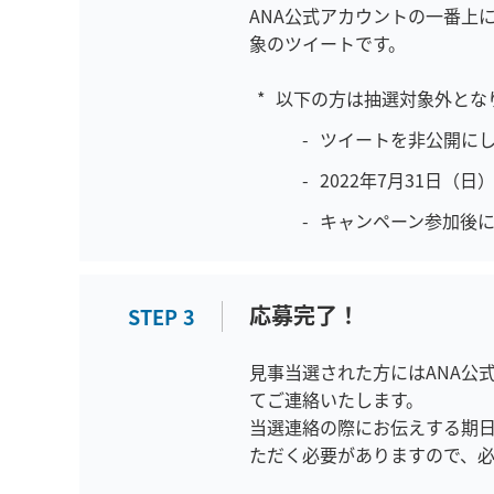
S
ANA公式アカウントの一番上
E
象のツイートです。
以下の方は抽選対象外とな
ツイートを非公開に
2022年7月31日（
キャンペーン参加後に
応募完了！
C
STEP
3
L
O
見事当選された方にはANA公
S
てご連絡いたします。
E
当選連絡の際にお伝えする期
ただく必要がありますので、