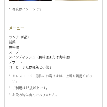
メニュー
*
写真はイメージです
ディナーコース
アミューズブーシュ
メニュー
前菜
ランチ（6品）
本日の鮮魚
前菜
魚料理
お肉料理
スープ
メインディッシュ（鴨料理または肉料理）
プレデザート
デザート
本日のデザート
コーヒーまたは紅茶と小菓子
小菓子
*
ドレスコード：男性のお客さまは、上着を着用くださ
い。
食後の温かいお飲み物
*
ご利用は16歳以上です。
*
お飲み物は含んでおりません。
お電話