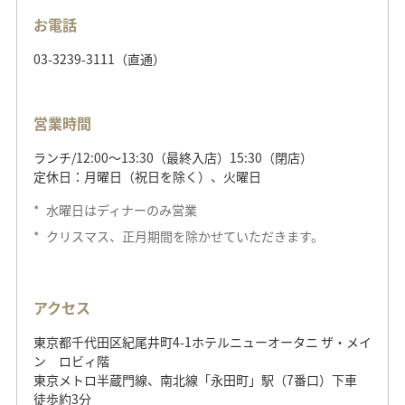
011-632-7810
お電話
03-3239-3111（直通）
営業時間
ディナー/18:00～22:00
（L.O.20:00）
営業時間
定休日：火曜日（祝日の場合は翌日に振替）
除外日：クリスマス・年末年始期間
ランチ/12:00～13:30（最終入店）15:30（閉店）
定休日：月曜日（祝日を除く）、火曜日
*
水曜日はディナーのみ営業
アクセス
*
クリスマス、正月期間を除かせていただきます。
北海道札幌市中央区南1条西28丁目3-1
札幌市営地下鉄東西線「円山公園」駅より徒歩約2分
アクセス
東京都千代田区紀尾井町4-1ホテルニューオータニ ザ・メイ
ン ロビィ階
東京メトロ半蔵門線、南北線「永田町」駅（7番口）下車
徒歩約3分