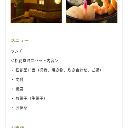
メニュー
メニュー
ランチまたはディナー（6品）
シャンパン・ワイン・ソフトドリンクのいずれかを一杯
ランチ
アミューズ/前菜2品
＜松花堂弁当セット内容＞
魚料理/肉料理
デザート
松花堂弁当（盛肴、焼き物、炊き合わせ、ご飯）
コーヒーまたは紅茶またはハーブティー
向付
椀盛
お電話
お菓子（生菓子）
011-631-3155
お抹茶
営業時間
お電話