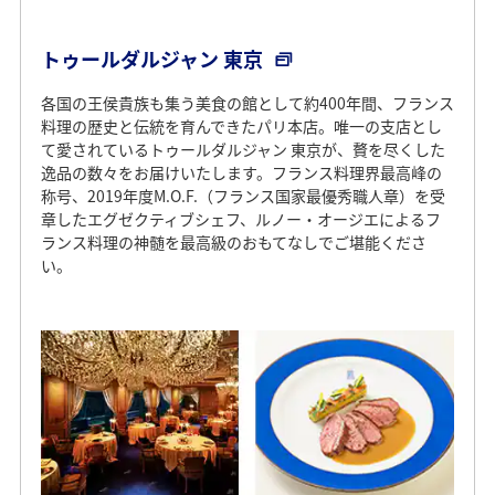
フランス・アルザスの美食文化の象徴「オーベルジュ・
ド・リル」。1880年頃、イローゼン村を流れるイル川の畔
トゥールダルジャン 東京
の一軒の小さなレストランが、100年以上の時を越えて脈々
と受け継がれています。その至高の料理とエーベルラン家
各国の王侯貴族も集う美食の館として約400年間、フランス
の優しいおもてなしは世界中の美食家たちを魅了し、1967
料理の歴史と伝統を育んできたパリ本店。唯一の支店とし
年に三ツ星に輝いて以来、半世紀以上もその星を守り続け
て愛されているトゥールダルジャン 東京が、贅を尽くした
ています。その札幌店として2014年に誕生したのが「オー
逸品の数々をお届けいたします。フランス料理界最高峰の
ベルジュ・ド・リル サッポロ」。緑豊かな円山公園に隣接
称号、2019年度M.O.F.（フランス国家最優秀職人章）を受
し、フランス北東部の建築をイメージした一軒家レストラ
章したエグゼクティブシェフ、ルノー・オージエによるフ
ンで幸せなひとときをお過ごしください。
ランス料理の神髄を最高級のおもてなしでご堪能くださ
い。