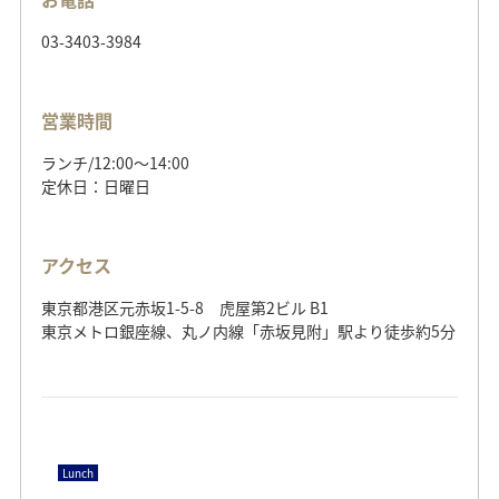
ランチ/11:30～14:00（L.O.）
03-3403-3984
ディナー/17:30～20:00
（L.O.）
（水休）
営業時間
ランチ/12:00～14:00
アクセス
定休日：日曜日
北海道札幌市中央区宮ヶ丘2-1-1 ラファイエット宮ヶ丘1F
札幌市営地下鉄東西線「円山公園」駅より徒歩約10分
アクセス
東京都港区元赤坂1-5-8 虎屋第2ビル B1
東京メトロ銀座線、丸ノ内線「赤坂見附」駅より徒歩約5分
Dinner
オーベルジュ・ド・リル サッポロ
Lunch