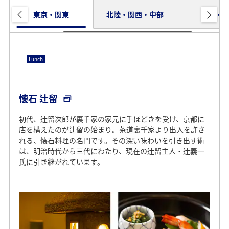
東京・関東
北陸・関西・中部
九州・
Lunch
Lunch
Dinner
レストラン モリエール
懐石 辻留
「厨房のダ・ヴィンチ」と呼ばれたアラン・シャペルが厨
初代、辻留次郎が裏千家の家元に手ほどきを受け、京都に
房を訪れた際、「これぞフランス料理の調理場だ」と絶
店を構えたのが辻留の始まり。茶道裏千家より出入を許さ
賛。北海道産の食材をふんだんに盛り込み、美味しい一瞬
れる、懐石料理の名門です。その深い味わいを引き出す術
を逃さず出来立てを供してくれます。
は、明治時代から三代にわたり、現在の辻留主人・辻義一
氏に引き継がれています。