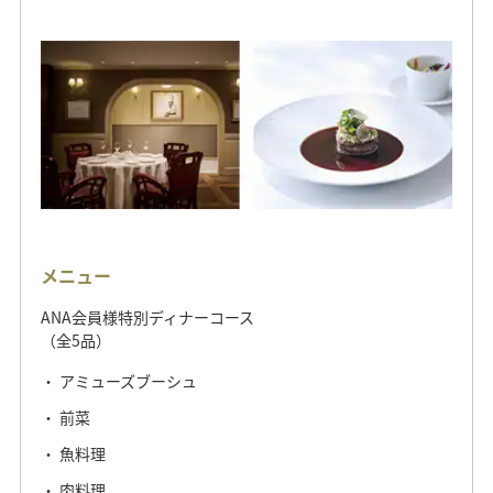
メニュー
ANA会員様特別ディナーコース
（全5品）
アミューズブーシュ
前菜
魚料理
肉料理