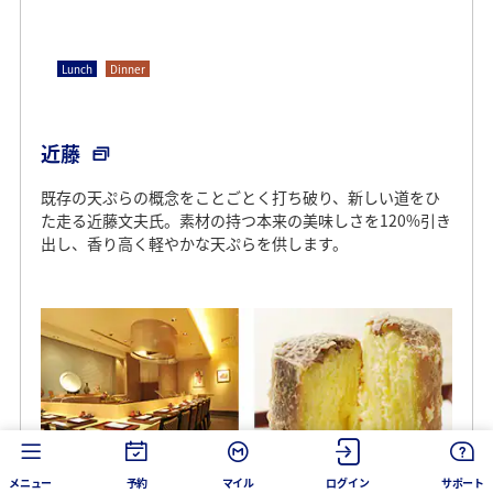
Lunch
Dinner
近藤
既存の天ぷらの概念をことごとく打ち破り、新しい道をひ
た走る近藤文夫氏。素材の持つ本来の美味しさを120%引き
出し、香り高く軽やかな天ぷらを供します。
メニュー
予約
マイル
ログイン
サポート