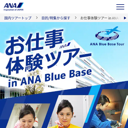
ME
nex
国内ツアートップ
目的/特集から探す
お仕事体験ツアー in ANA Blue 