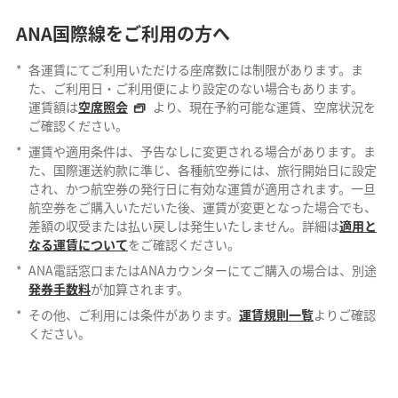
ANA国際線をご利用の方へ
*
各運賃にてご利用いただける座席数には制限があります。ま
た、ご利用日・ご利用便により設定のない場合もあります。
運賃額は
空席照会
より、現在予約可能な運賃、空席状況を
ご確認ください。
*
運賃や適用条件は、予告なしに変更される場合があります。ま
た、国際運送約款に準じ、各種航空券には、旅行開始日に設定
され、かつ航空券の発行日に有効な運賃が適用されます。一旦
航空券をご購入いただいた後、運賃が変更となった場合でも、
差額の収受または払い戻しは発生いたしません。詳細は
適用と
なる運賃について
をご確認ください。
*
ANA電話窓口またはANAカウンターにてご購入の場合は、別途
発券手数料
が加算されます。
*
その他、ご利用には条件があります。
運賃規則一覧
よりご確認
ください。