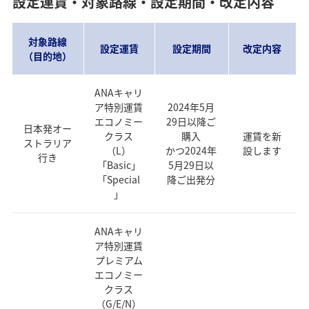
設定運賃・対象路線・設定期間・改定内容
対象路線
設定運賃
設定期間
改定内容
（目的地）
ANAキャリ
ア特別運賃
2024年5月
エコノミー
29日以降ご
日本発オー
クラス
購入
運賃を新
ストラリア
（L）
かつ2024年
設します
行き
「Basic」
5月29日以
「Special
降ご出発分
」
ANAキャリ
ア特別運賃
プレミアム
エコノミー
クラス
（G/E/N）