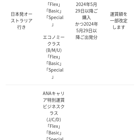
「Flex」
2024年5月
「Basic」
29日以降ご
日本発オー
運賃額を
「Special
購入
ストラリア
一部改定
」
かつ2024年
行き
します
5月29日以
エコノミー
降ご出発分
クラス
（B/M/U）
「Flex」
「Basic」
「Special
」
ANAキャリ
ア特別運賃
ビジネスク
ラス
（J/C/D）
「Flex」
「Basic」
「Special