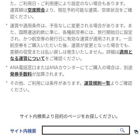
た、ご利用日・ご利用便により設定のない場合もあります。
運賃額は
空席照会
より、現在予約可能な運賃、空席状況をご確
認ください。
*
運賃や適用条件は、予告なしに変更される場合があります。ま
た、国際運送約款に準じ、各種航空券には、旅行開始日に設定
され、かつ航空券の発行日に有効な運賃が適用されます。一旦
航空券をご購入いただいた後、運賃が変更となった場合でも、
差額の収受または払い戻しは発生いたしません。詳細は
適用と
なる運賃について
をご確認ください。
*
ANA電話窓口またはANAカウンターにてご購入の場合は、別途
発券手数料
が加算されます。
*
その他、ご利用には条件があります。
運賃規則一覧
よりご確認
ください。
サイト内検索より目的のページをお探しください。
サイト内検索