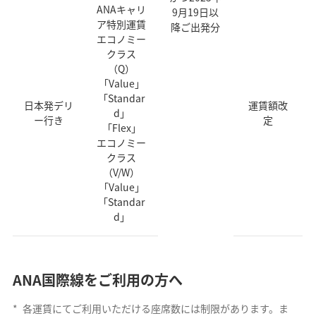
ANAキャリ
9月19日以
ア特別運賃
降ご出発分
エコノミー
クラス
（Q）
「Value」
「Standar
日本発デリ
運賃額改
d」
ー行き
定
「Flex」
エコノミー
クラス
（V/W）
「Value」
「Standar
d」
ANA国際線をご利用の方へ
*
各運賃にてご利用いただける座席数には制限があります。ま