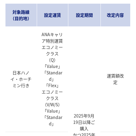
対象路線
設定運賃
設定期間
改定内容
（目的地）
ANAキャリ
ア特別運賃
エコノミー
クラス
（Q）
「Value」
日本ハノ
「Standar
運賃額改
イ・ホーチ
d」
定
ミン行き
「Flex」
エコノミー
クラス
（V/W/S）
「Value」
2025年9月
「Standar
19日以降ご
d」
購入
かつ2025年