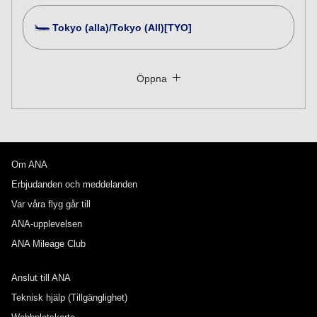
Tokyo (alla)/Tokyo (All)[TYO]
Sök efter flera städer
Stäng
Ekonomi
Öppna
Söka efter tur och retur-resor med olika biljettklasser
Du har inte angett pristyp
Villkor för användning
Om ANA
Avgångsdatum och -tid för utresa
Erbjudanden och meddelanden
Välj datum
Var våra flyg går till
ANA-upplevelsen
ANA Mileage Club
Inga angivna tider
Anslut till ANA
Lägg till transferplatser och anslutningstider
Teknisk hjälp (Tillgänglighet)