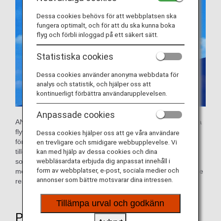
Dessa cookies behövs för att webbplatsen ska
fungera optimalt, och för att du ska kunna boka
flyg och förbli inloggad på ett säkert sätt.
Statistiska cookies
Dessa cookies använder anonyma webbdata för
analys och statistik, och hjälper oss att
kontinuerligt förbättra användarupplevelsen.
Anpassade cookies
ANA driver ett samriskföretag med Lufthansa på europeiska
flygrutter. Det omfattande Lufthansa-nätverket ger smidiga
Dessa cookies hjälper oss att ge våra användare
förbindelser med städer runt om i Europa. Du får också
en trevligare och smidigare webbupplevelse. Vi
kan med hjälp av dessa cookies och dina
tillgång till Lufthansas lounger så att resan blir så bekväm
webbläsardata erbjuda dig anpassat innehåll i
som möjligt. Det här samarbetet utökar utbudet av flyg
form av webbplatser, e-post, sociala medier och
mellan Japan och Europa, vilket ger dig en ännu bekvämare
annonser som bättre motsvarar dina intressen.
reseupplevelse.
Tillämpa urval och godkänn
Praktiskt nätverk