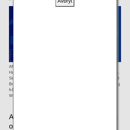
Avbryt
ANA trafikerar nio städer i åtta länder, med flyg från Tokyo
Haneda Airport till Frankfurt, München, Wien, London, Paris,
Stockholm, Milano och Istanbul, samt från Narita flygplats till
Bryssel. Lufthansa trafikerar fyra städer i tre länder, med flyg
från Tokyo och Osaka till Frankfurt, München, Zürich och
Wien.
ANA och Lufthansa Airlines flygplan
och lounger