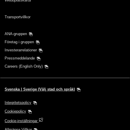
Webbplatskarta
Avgångsdatum och -tid för inresa
Transportvillkor
Välj datum
ANA-gruppen
Inga angivna tider
Företag i gruppen
Investerarrelationer
Lägg till transferplatser och anslutningstider
Pressmeddelande
Careers (English Only)
1 person
Svenska | Sverige (Välj stad och språk)
Integritetspolicy
Om kampanjkoder
Cookiepolicy
Cookie-inställningar
Jämför priser +/-3 dagar
Allmänna Villkor