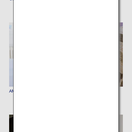
AMC-medlemsförmåner