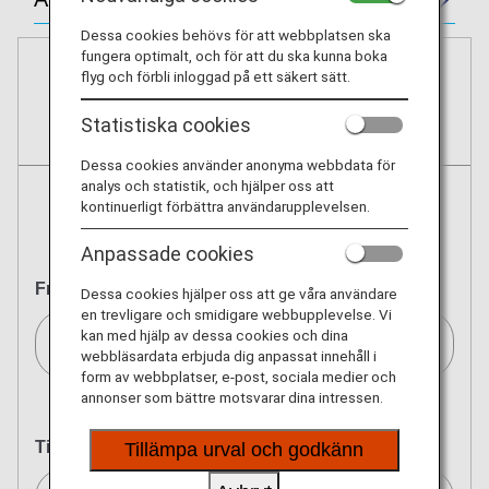
Dessa cookies behövs för att webbplatsen ska
fungera optimalt, och för att du ska kunna boka
flyg och förbli inloggad på ett säkert sätt.
Bokningar
Statistiska cookies
Biljetter
Dessa cookies använder anonyma webbdata för
analys och statistik, och hjälper oss att
kontinuerligt förbättra användarupplevelsen.
Tur och retur-
Enkelresa
resa
Anpassade cookies
Från
Dessa cookies hjälper oss att ge våra användare
en trevligare och smidigare webbupplevelse. Vi
kan med hjälp av dessa cookies och dina
Stockholm (alla)/Stockholm (All)[STO]
webbläsardata erbjuda dig anpassat innehåll i
form av webbplatser, e-post, sociala medier och
annonser som bättre motsvarar dina intressen.
Till
Tillämpa urval och godkänn