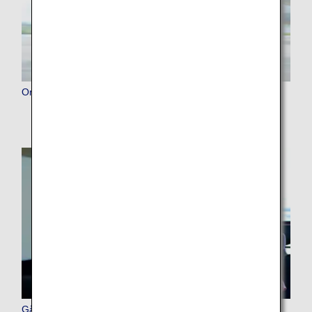
Om ANA
Gå med i ANA Mileage Club (AMC)