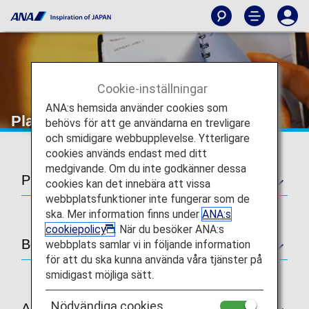
Cookie-inställningar
ANA:s hemsida använder cookies som
Planera och boka
behövs för att ge användarna en trevligare
och smidigare webbupplevelse. Ytterligare
cookies används endast med ditt
medgivande. Om du inte godkänner dessa
Planera
cookies kan det innebära att vissa
webbplatsfunktioner inte fungerar som de
ska. Mer information finns under
ANA:s
cookiepolicy
. När du besöker ANA:s
Boka
webbplats samlar vi in följande information
för att du ska kunna använda våra tjänster på
smidigast möjliga sätt.
Nödvändiga cookies
Andra policyer