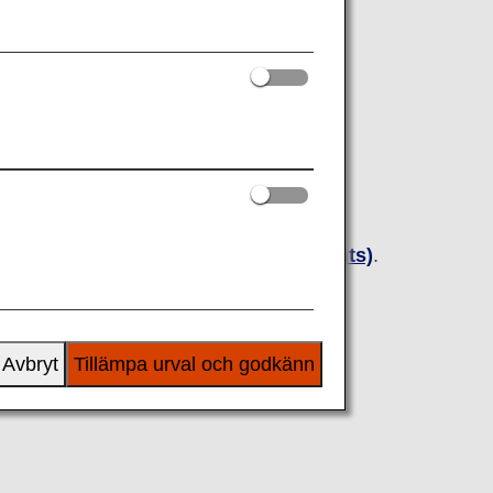
Small Children (Japan Domestic Flights)
.
Avbryt
Tillämpa urval och godkänn