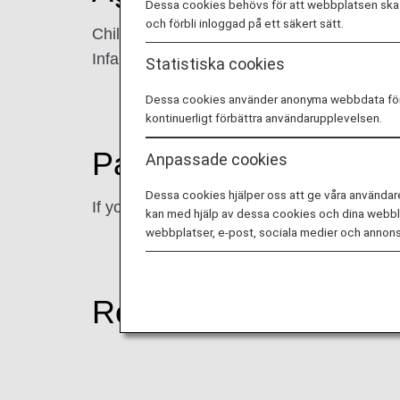
Dessa cookies behövs för att webbplatsen ska f
och förbli inloggad på ett säkert sätt.
Children: Between the ages of 2 and 11 ye
Infants: Between the ages of 8 days and 1 
Statistiska cookies
Dessa cookies använder anonyma webbdata för an
kontinuerligt förbättra användarupplevelsen.
Passengers
Anpassade cookies
Dessa cookies hjälper oss att ge våra användar
If you will be flying with an infant or small 
kan med hjälp av dessa cookies och dina webblä
webbplatser, e-post, sociala medier och annons
Reservations and Fa