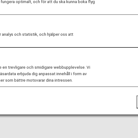
ungera optimalt, och för att du ska kunna boka flyg
ars
year
alys och statistik, och hjälper oss att
e en trevligare och smidigare webbupplevelse. Vi
child, please see
Passengers Traveling with Infants or 
sardata erbjuda dig anpassat innehåll i form av
er som bättre motsvarar dina intressen.
res