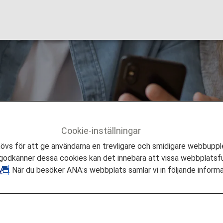
ons [Japan Domestic
Cookie-inställningar
estic Flights]
s för att ge användarna en trevligare och smidigare webbupple
odkänner dessa cookies kan det innebära att vissa webbplatsfu
y
. När du besöker ANA:s webbplats samlar vi in följande inform