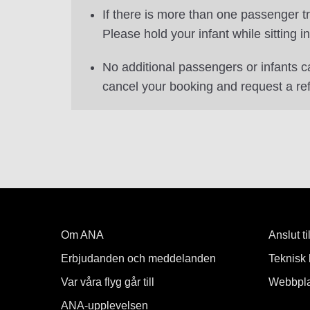
If there is more than one passenger tra
Please hold your infant while sitting i
No additional passengers or infants c
cancel your booking and request a re
Om ANA
Anslut t
Erbjudanden och meddelanden
Teknisk 
Var våra flyg går till
Webbpla
ANA-upplevelsen