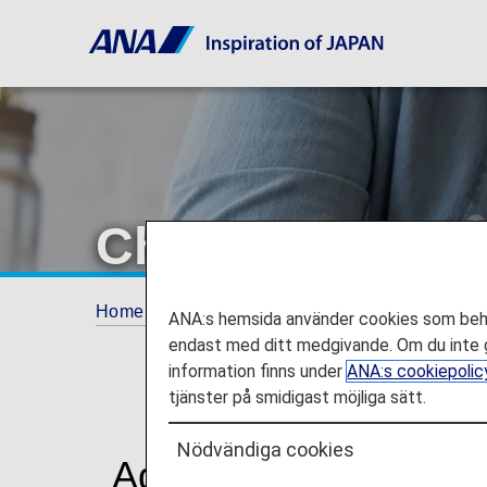
Child Reservati
Home
Guide
Child Reservations [Japan Dom
ANA:s hemsida använder cookies som behöv
endast med ditt medgivande. Om du inte g
information finns under
ANA:s cookiepolic
tjänster på smidigast möjliga sätt.
Nödvändiga cookies
Ages