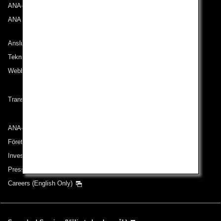
ANA-upplevelsen
ANA Mileage Club
Anslut till ANA
Teknisk hjälp (Tillgänglighet)
Webbplatskarta
Transportvillkor
ANA-gruppen
Företag i gruppen
Investerarrelationer
Pressmeddelande
Careers (English Only)