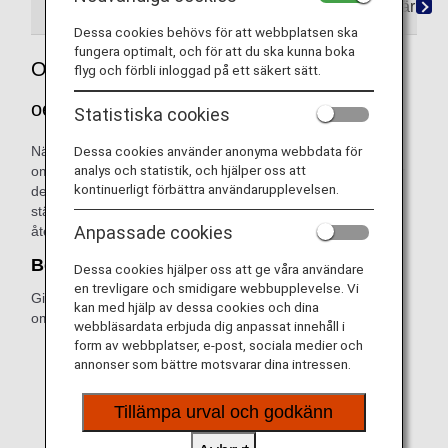
Återbetalningar utanför bolagets kontroll
När ANA
Dessa cookies behövs för att webbplatsen ska
fungera optimalt, och för att du ska kunna boka
Ofrivilliga återbetalningar på grund av
flyg och förbli inloggad på ett säkert sätt.
oegentligheter utanför ANA:s kontroll
Statistiska cookies
Dessa cookies använder anonyma webbdata för
När en flygning ställs in på grund av vädret försöker vi
analys och statistik, och hjälper oss att
omboka passagerare och hjälpa till med logi. Men ibland är
kontinuerligt förbättra användarupplevelsen.
det nödvändigt att utfärda en återbetalning. Om ditt flyg
ställdes in på grund av vädret och du vill ansöka om
Anpassade cookies
återbetalning följer du dessa procedurer.
Bekräfta att biljetten är giltig
Dessa cookies hjälper oss att ge våra användare
en trevligare och smidigare webbupplevelse. Vi
Giltiga biljetter och diverse elektroniska dokument (EMD)
kan med hjälp av dessa cookies och dina
omfattar:
webbläsardata erbjuda dig anpassat innehåll i
form av webbplatser, e-post, sociala medier och
ANA internationella biljetter (biljetter vars tre första
annonser som bättre motsvarar dina intressen.
siffror består av 205) med bekräftad bokning på
försenade eller inställda flyg.
Tillämpa urval och godkänn
Ett annat flygbolags internationella biljett med en
bekräftad bokning på försenade eller inställda flyg.