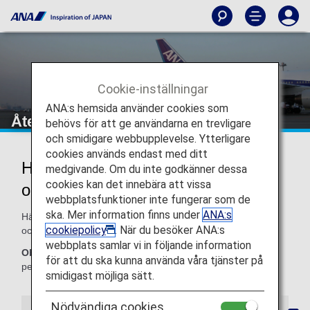
Cookie-inställningar
ANA:s hemsida använder cookies som
Återbetalningar och ombokningar
behövs för att ge användarna en trevligare
och smidigare webbupplevelse. Ytterligare
cookies används endast med ditt
Hur ANA hanterar återbetalningar
medgivande. Om du inte godkänner dessa
cookies kan det innebära att vissa
och ombokningar
webbplatsfunktioner inte fungerar som de
ska. Mer information finns under
ANA:s
Här får du information om ANA:s regler för återbetalningar
cookiepolicy
. När du besöker ANA:s
och ombokningar.
webbplats samlar vi in följande information
Obs!
Som en allmän regel återbetalar ANA endast den
för att du ska kunna använda våra tjänster på
person som anges på biljetten.
smidigast möjliga sätt.
Nödvändiga cookies