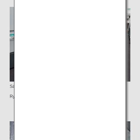
Sätets lutning
Rymlig 38-tums (cirka 97 cm) sitthöjd