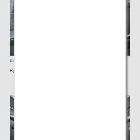
Benstöd
Rymligt benrum med benstöd