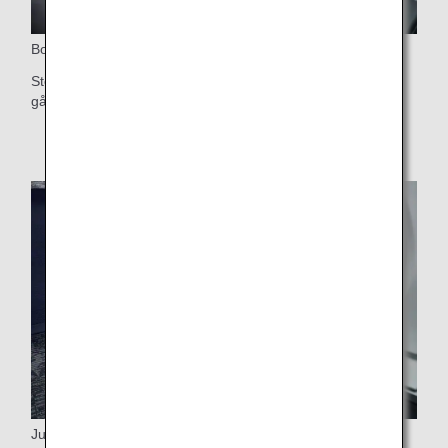
Bord
Stort bord som kan vridas 90 grader för enkel åtkomst till
gången
Justerbar personlig belysning