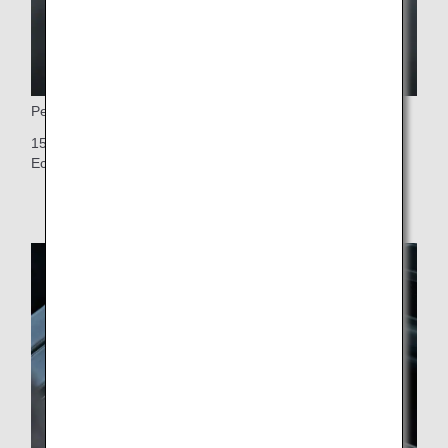
Personlig bildskärm
15,6-tums personlig pekskärm – den största i Premium
Economy i hela världen (11,6 tum i första sätesraden)