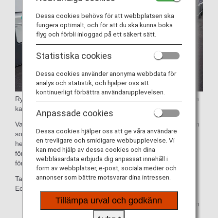
Dessa cookies behövs för att webbplatsen ska
fungera optimalt, och för att du ska kunna boka
flyg och förbli inloggad på ett säkert sätt.
Statistiska cookies
Dessa cookies använder anonyma webbdata för
analys och statistik, och hjälper oss att
kontinuerligt förbättra användarupplevelsen.
Rymlig 38-tums (cirka 97 cm) sitthöjd och ett stort bord som
kan vridas 90 grader för enkel åtkomst till gången.
Anpassade cookies
Varje säte är utrustat med en 15,6-tums personlig bildskärm
Dessa cookies hjälper oss att ge våra användare
som är den största i alla Premium Economy-kabiner över
en trevligare och smidigare webbupplevelse. Vi
hela världen och ett nackstöd justerbart i 6 lägen och ett
kan med hjälp av dessa cookies och dina
förvaringsutrymme för mobiltelefoner och andra små
webbläsardata erbjuda dig anpassat innehåll i
föremål.
form av webbplatser, e-post, sociala medier och
annonser som bättre motsvarar dina intressen.
Ta del av förbättrad komfort och sofistikering i Premium
Economy.
Tillämpa urval och godkänn
* Specifikationer för flygplan och säten kan ändras utan
föregående meddelande.