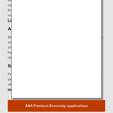
överskrider den tillåtna mängden incheckat bagage.
Kostnaden är 150 EUR beroende på viktbegränsning och
resedestination. Ansök online när du har bokat din flygresa.
Läs mer om förbetalt extrabagage
.
ANA Wi-Fi-tjänst
Med vår internettjänst ombord kan du komma ut på internet,
använda e-post och hålla dig uppkopplad med din
smarttelefon, surfplatta eller andra enheter med trådlös
kapacitet. Ett kort med uppkopplingsanvisningar finns i
ryggstödsfickan.
Läs mer om ANA:s Wi-Fi-tjänst
.
Specialmåltider
För att uppfylla särskilda kostbehov av hälso- eller religiösa
skäl tillhandahåller ANA ett brett urval av specialmåltider till
våra passagerare. Beställ specialmåltid före flygresan.
Läs
mer om Specialmåltider
.
ANA Premium Economy-upplevelsen