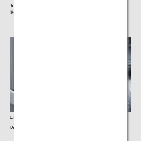
Justerbar personlig belysning och nackstöd justerbart i 6
lägen
Eluttag
Universellt uttag för dator och USB-port