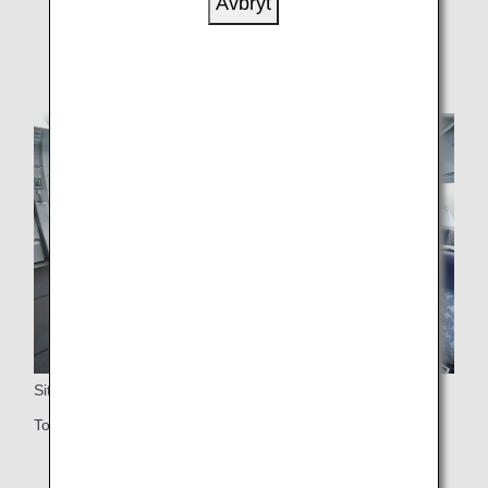
Avbryt
* Exempelbilder.
Sittplatser
Totalt 73 Premium Economy-platser