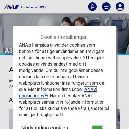
Cookie-inställningar
ANA:s hemsida använder cookies som
A380 - Premium Economy
behövs för att ge användarna en trevligare
och smidigare webbupplevelse. Ytterligare
cookies används endast med ditt
ANA Premium Economy
medgivande. Om du inte godkänner dessa
cookies kan det innebära att vissa
Information om sittplatser i ANA:s Premium Economy på
webbplatsfunktioner inte fungerar som de
A380.
ska. Mer information finns under
ANA:s
cookiepolicy
. När du besöker ANA:s
A380
webbplats samlar vi in följande information
för att du ska kunna använda våra tjänster på
smidigast möjliga sätt.
Nödvändiga cookies