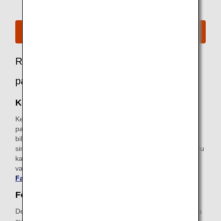
Se sittplatskarta för A380
Rekommenderade alternativ för
passagerare i Premium Economy
Keep My Fare
Keep My Fare är en bekväm tjänst som gör det möjligt för
passagerare att behålla sina boknings- och
biljettprisuppgifter om de behöver mer tid för att bestämma
sina biljettköp (upp till 72 timmar innan biljetten utfärdas). Du
kan ansöka om tjänsten från betalningsskärmen när du har
valt önskad flygresa och biljettpris.
Läs mer om Keep My
Fare
.
Förbetalt extrabagage
Det här är en bekväm tjänst som gör att du kan betala extra
avgifter i förväg på ANA:s webbplats för bagage som