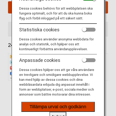
Boka nu
Dessa cookies behövs för att webbplatsen ska
fungera optimalt, och för att du ska kunna boka
flyg och förbli inloggad på ett säkert sätt.
240 säten
184 säten
Statistiska cookies
Dessa cookies använder anonyma webbdata för
analys och statistik, och hjälper oss att
240 säten
kontinuerligt förbättra användarupplevelsen.
Anpassade cookies
Dessa cookies hjälper oss att ge våra användare
en trevligare och smidigare webbupplevelse. Vi
kan med hjälp av dessa cookies och dina
webbläsardata erbjuda dig anpassat innehåll i
form av webbplatser, e-post, sociala medier och
annonser som bättre motsvarar dina intressen.
Tillämpa urval och godkänn