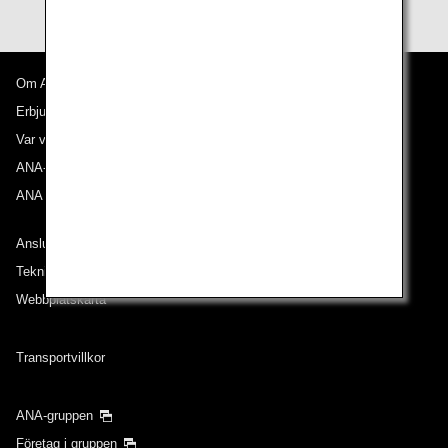
Om ANA
Erbjudanden och meddelanden
Var våra flyg går till
ANA-upplevelsen
ANA Mileage Club
Anslut till ANA
Teknisk hjälp (Tillgänglighet)
Webbplatskarta
Transportvillkor
ANA-gruppen
Företag i gruppen