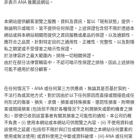
非表示 ANA 推薦該網站。
本網站提供顧客瀏覽之服務、資料及資訊，皆以「現有狀態」提供，
無論明示或暗示，皆不提供任何保證。上述保證包含但不限於透過本
網站或與本網站相關而提供之資訊服務或產品的保證，以及適銷性、
應符合之品質，針對特定目的之適用性、正確性、完整性，以及對隱
私之期望或不受侵害之暗示性保證。
於法律容許之最大範圍內，排除一切相關保證。
由於在部分法律管轄區中，不認可暗示性保證之排除，因此上述排除
可能不適用於部分顧客。
在任何情況下，ANA 或任何第三方供應商，無論其是否基於契約、
不法行為或其他方式，對於因由於以下任何原因而直接或間接造成任
何形式的傷害、損失、求償、損害或特殊損害、懲罰性損害、附帶損
害或間接損害 (包括但不限於各種情況下之利潤損失或節約機會之損
失)，即使已收到該當事者有關其損害之可能性的通知，本公司仍概
不負責。(i) 使用本網站或本網站可供閱覽之內容、(ii) 不使用資料或
該使用之延遲 (包括但不限於與訂位或開票相關之本網站任何要素的
使用或無法使用) 或資料使用之中斷或資料破壞、(iii) ANA 或任何第