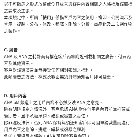
以不可撤銷之形式放棄或令其放棄與客戶內容相關之人格權及歸屬權
之請求及主張。
本項規定中，所謂「
使用
」係指客戶內容之使用、複印、公開演示及
宣示、複製、公布、修改、翻譯、刪除、分析、商品化及二次創作物
之製作。
C. 廣告
ANA 及 ANA 之特許商有權在客戶內容附近刊載相關之廣告、付費內
容及其他資訊。
客戶對該類廣告並無接受任何相對報酬之權利。
此類廣告之方法、樣式及範圍無須具體通知客戶即可變更。
D. 用戶內容
ANA SM 頻道上之用戶內容不必然反映 ANA 之意見。
除有明確規定之情況外，客戶承認 ANA 對任何用戶內容並無推薦或
贊助者，且不承擔承認、確認或審查之責任。
除非違反法律，否則 ANA 保有無須通知客戶即可因單獨裁量而進行
用戶內容之刪除、挑選、編輯或復原之權利。
例如，若違反本條款，ANA 可刪除客戶內容。