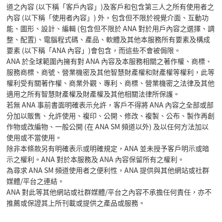
道之內容 (以下稱「客戶內容」)及客戶和包含第三人之所有使用者之
內容 (以下稱「使用者內容」) 外，包含但不限於視覺介面、互動功
能、圖形、設計、編輯 (包含但不限於 ANA 對於用戶內容之選擇、調
整、配置)、電腦程式碼、產品、軟體及其他本服務所有要素及構成
要素 (以下稱「ANA 內容」)會包含，而這些不會被侷限。
ANA 於全球範圍內擁有對 ANA 內容及本服務相關之著作權、商標、
服務商標、商號、營業機密及其他智慧財產權和財產權等權利，此等
權利受有關著作權、商業外觀、專利、商標、營業機密之法律及其他
適用之所有智慧財產權及財產權及其他相關法律所保護。
若無 ANA 事前書面明確表示允許，客戶不得將 ANA 內容之全部或部
分加以販售、允許使用、複印、公開、修改、複製、公布、製作再創
作物或改編物、一般公開 (在 ANA SM 頻道以外) 及以任何方法加以
使用或不當使用。
除非本條款另有明確表示或明確規定，ANA 並未授予客戶明示或暗
示之權利。ANA 對於本服務及 ANA 內容保留所有之權利。
為尋求 ANA SM 頻道使用者之便利性，ANA 提供與其他網站或社群
媒體/平台之連結。
ANA 對此等其他網站或社群媒體/平台之內容不承擔任何責任，亦不
推薦或保證其上所刊載或提供之產品或服務。