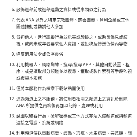
散佈選舉前或選舉運動之資料或從事類似之行為
代表 ANA 以外之特定宗教團體、慈善團體、營利企業或其他
團體推動或勸誘他人參加
脅迫他人、進行跟蹤行為並危害或騷擾之，或助長偏見或歧
視，或向未成年者要求個人資訊，或投稿及傳送色情內容物
違反適用法令或公序良俗
利用機器人、網路蜘蛛、搜尋/搜尋 APP、其他自動裝置、程
序，或是讀取部分頻道並以搜尋、獲取或製作索引等手段監視
或複製本服務
僅將本服務作為檔案下載站點而使用
通過頻道上之本服務，將使用者相關之頻道上之資訊於刪除
ANA 所提供之內容後再加以記錄、處理或利用
試圖以駭客行為、破解密碼或其他方式非法入侵頻道或與頻道
連接之電腦、系統或網路
利用頻道傳送電腦病毒、蠕蟲、瑕疵、木馬病毒、惡意碼、間