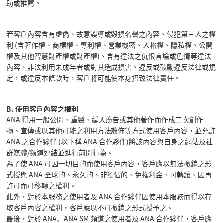
助或推薦。
若客戶內容含有虛偽、故意誤導或毀損名譽之內容、侵犯第三人之權
利 (含著作權、商標權、專利權、營業機密、人格權、隱私權、公開
權及其他智慧財產權或財產權)、含有違法之仇恨言論或色情等違法
內容、非法利用未成年者或對其造成損害、違反或鼓勵違反法律或規
定，或違反本條款時，客戶將可能使本身招致法律責任。
B. 使用客戶內容之權利
ANA 得用一般公開、重製、編入廣告或其他著作而作成二次創作
物、宣傳或以其他可能之利用方法散佈等方式使用客戶內容，並允許
ANA 之合作夥伴 (以下稱 ANA 合作夥伴)將該內容與自身之網站及社
群媒體/頻道連結並進行前開行為。
為了使 ANA 可因一切目的而使用客戶內容，客戶應以無法撤銷之形
式授與 ANA 全球的、永久的、非獨佔的、免權利金、可轉讓、因再
許可而可移轉之權利。
此外，對於本服務之使用者及 ANA 合作夥伴因使用本服務而得以存
取客戶內容之權利，客戶應以不可撤銷之形式授予之。
最後，對於 ANA、ANA SM 頻道之使用者及 ANA 合作夥伴，客戶應