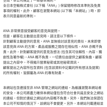
空間，本公司規定了一些基本規則。
全日本空輸株式會社 (以下稱「ANA」) 保留隨時修改本準則及免責
事項的權利。此外，顧客在瀏覽本網站 (以下稱「本網站」) 時，即
表示同意最新的準則。
ANA 非常樂意接受顧客的意見與提問。
但是，顧客在主動提出意見時，請注意以下條件。
針對顧客主動提供的意見，ANA 並無檢討該意見的責任，未來即使
該意見與 ANA 的方案、產品或服務之間存在相似性，ANA 亦概不負
責。此外，針對顧客提供的意見及想法 (包含其可信賴性、內容、獨
創性及著作權)，ANA 概不負責，一切責任由提供之顧客負擔。顧客
提出之內容中，不得揭示營業秘密或其他秘密資訊。
顧客提出之內容所包含資料 (包含該資料中記載的所有想法及提案)
的所有權利，皆歸屬為 ANA 的專有財產。
本網站包含連接至非 ANA 管理之網站的連結。為維護瀏覽本網站者
的安全，本公司將盡力確保本網站僅包含符合社會共識且安全之網站
的連結，但對於連結之網站的內容概不負責。另外，我們無法保證在
本公司不知情的情況下，該網站不會變更。另外，本網站刊載連結並